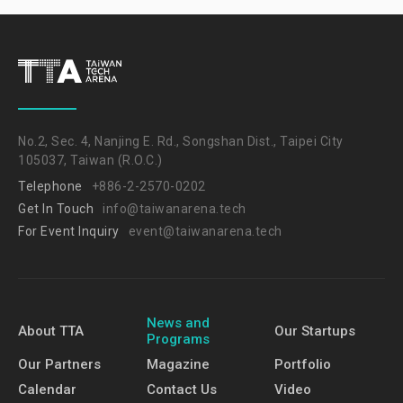
No.2, Sec. 4, Nanjing E. Rd., Songshan Dist., Taipei City
105037, Taiwan (R.O.C.)
Telephone
+886-2-2570-0202
Get In Touch
info@taiwanarena.tech
For Event Inquiry
event@taiwanarena.tech
News and
About TTA
Our Startups
Programs
Our Partners
Magazine
Portfolio
Calendar
Contact Us
Video