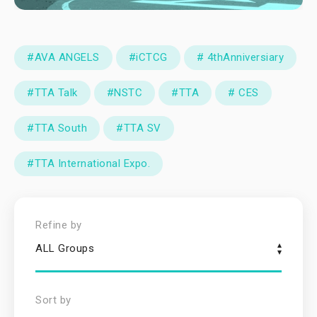
#AVA ANGELS
#iCTCG
# 4thAnniversiary
#TTA Talk
#NSTC
#TTA
# CES
#TTA South
#TTA SV
#TTA International Expo.
Refine by
ALL Groups
Sort by