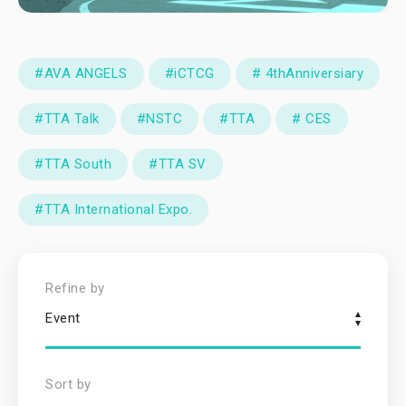
#AVA ANGELS
#iCTCG
# 4thAnniversiary
#TTA Talk
#NSTC
#TTA
# CES
#TTA South
#TTA SV
#TTA International Expo.
Refine by
Event
Sort by