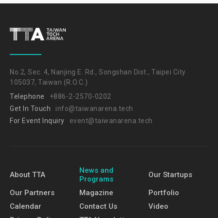
No.2, Sec. 4, Nanjing E. Rd., Songshan Dist., Taipei City
105037, Taiwan (R.O.C.)
Telephone
+886-2-2570-0202
Get In Touch
info@taiwanarena.tech
For Event Inquiry
event@taiwanarena.tech
News and
About TTA
Our Startups
Programs
Our Partners
Magazine
Portfolio
Calendar
Contact Us
Video