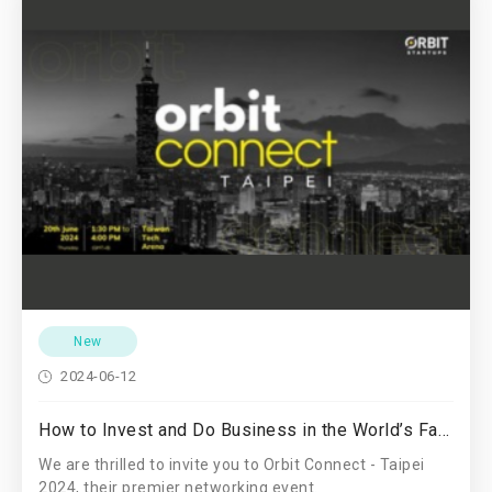
New
2024-06-12
How to Invest and Do Business in the World’s Fastest Growing Market
We are thrilled to invite you to Orbit Connect - Taipei
2024, their premier networking event.