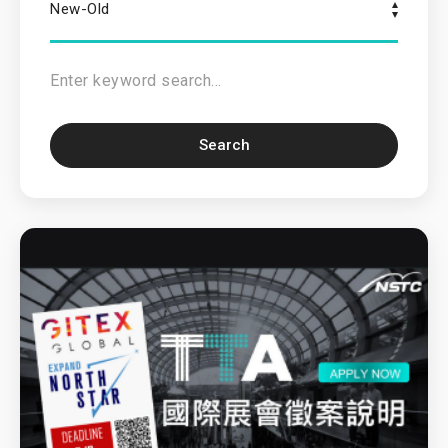
New-Old
Search