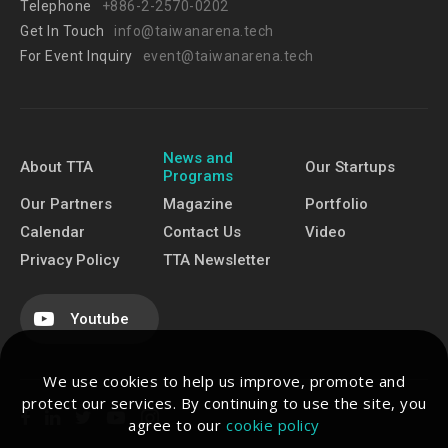
Telephone
+886-2-2570-0202
Get In Touch
info@taiwanarena.tech
For Event Inquiry
event@taiwanarena.tech
News and
About TTA
Our Startups
Programs
Our Partners
Magazine
Portfolio
Calendar
Contact Us
Video
Privacy Policy
TTA Newsletter
Youtube
We use cookies to help us improve, promote and
protect our services. By continuing to use the site, you
agree to our
cookie policy