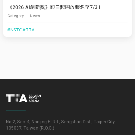
《2026 AI創新獎》即日起開放報名至7/31
Category
News
#NSTC
#TTA
No.2, Sec. 4, Nanjing E. Rd., Songshan Dist., Taipei City
105037, Taiwan (R.O.C.)