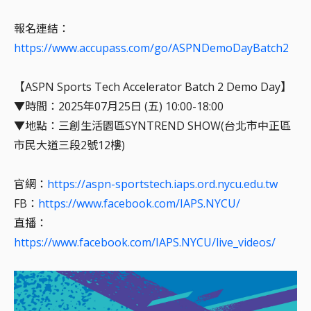
報名連結：
https://www.accupass.com/go/ASPNDemoDayBatch2
【ASPN Sports Tech Accelerator Batch 2 Demo Day】
▼時間：2025年07月25日 (五) 10:00-18:00
▼地點：三創生活園區SYNTREND SHOW(台北市中正區
市民大道三段2號12樓)
官網：
https://aspn-sportstech.iaps.ord.nycu.edu.tw
FB：
https://www.facebook.com/IAPS.NYCU/
直播：
https://www.facebook.com/IAPS.NYCU/live_videos/