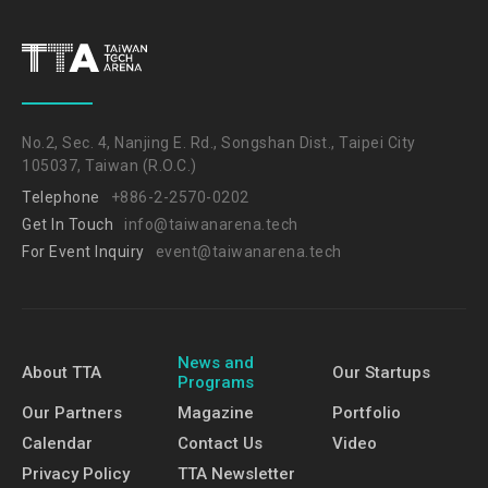
No.2, Sec. 4, Nanjing E. Rd., Songshan Dist., Taipei City
105037, Taiwan (R.O.C.)
Telephone
+886-2-2570-0202
Get In Touch
info@taiwanarena.tech
For Event Inquiry
event@taiwanarena.tech
News and
About TTA
Our Startups
Programs
Our Partners
Magazine
Portfolio
Calendar
Contact Us
Video
Privacy Policy
TTA Newsletter