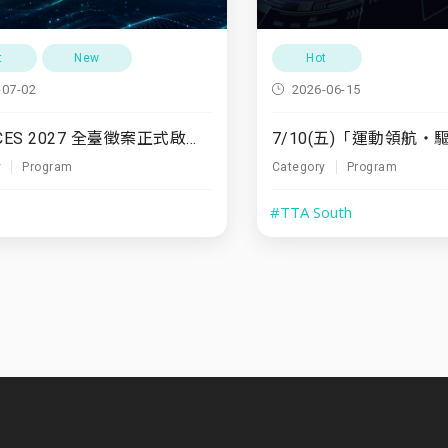
t
New
Hot
-07-02
2026-06-15
TTA x CES 2027 全臺徵案正式啟動！
y
Program
Category
Program
#TTA South