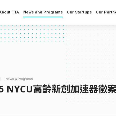
About TTA
News and Programs
Our Startups
Our Partn
News & Programs
25 NYCU高齡新創加速器徵