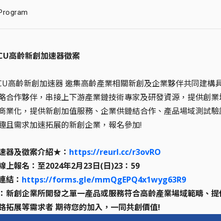
Program
NYCU高齡新創加速器徵案
 NYCU高齡新創加速器 邀集高齡產業相關新創及企業夥伴共同建
略合作夥伴，串接上下游產業鏈技術專家及研發資源，提供創業
商業化，提供新創加值服務、企業供鏈結合作、產品場域測試驗
趣且需求加速拓展的新創企業，報名參加!
速器及徵案介紹★：
https://reurl.cc/r3ovRO
上報名：至2024年2月23日(日)23：59
連結：
https://forms.gle/mmQgEPQ4x1wyg63R9
：新創企業所開發之單一產品或服務符合高齡產業場域範疇、提
路拓展等需求者 期待您的加入，一同共創價值!