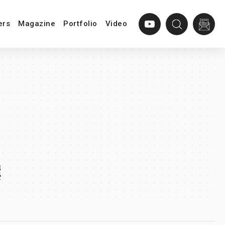
ers
Magazine
Portfolio
Video
案