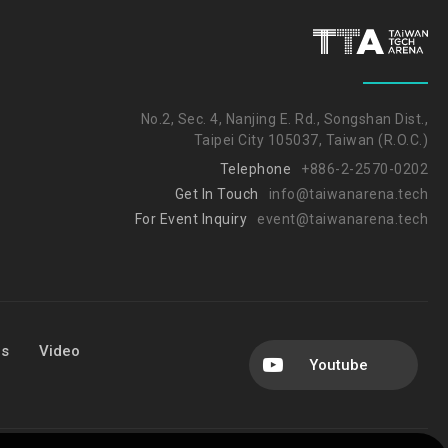
No.2, Sec. 4, Nanjing E. Rd., Songshan Dist.,
Taipei City 105037, Taiwan (R.O.C.)
Telephone
+886-2-2570-0202
Get In Touch
info@taiwanarena.tech
For Event Inquiry
event@taiwanarena.tech
Us
Video
Youtube