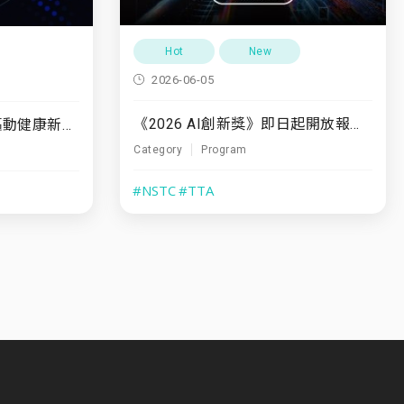
Hot
New
2026-06-05
《2026 AI創新獎》即日起開放報名至7/31
7/10(五)「運動領航・驅動健康新未來」
Category
Program
#NSTC
#TTA