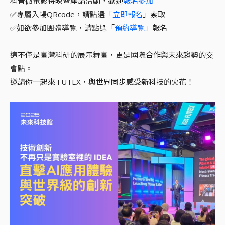
科普微電影特映暨座講活動，歡迎
報名參加
✅專屬入場QRcode，請點選「
立即報名
」索取
✅如欲參加團體導覽，請點選「
預約導覽
」報名
這不僅是臺灣科研的展示舞臺，更是國際合作與未來趨勢的交
會點。
邀請你一起來 FUTEX，與世界同步感受新科技的火花！