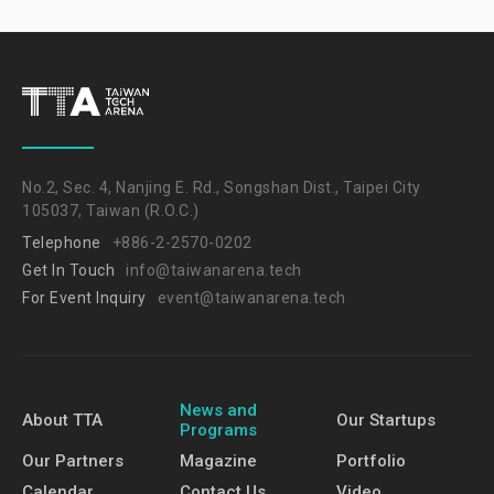
No.2, Sec. 4, Nanjing E. Rd., Songshan Dist., Taipei City
105037, Taiwan (R.O.C.)
Telephone
+886-2-2570-0202
Get In Touch
info@taiwanarena.tech
For Event Inquiry
event@taiwanarena.tech
News and
About TTA
Our Startups
Programs
Our Partners
Magazine
Portfolio
Calendar
Contact Us
Video