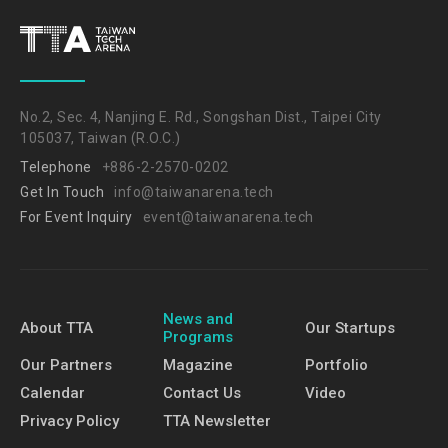
No.2, Sec. 4, Nanjing E. Rd., Songshan Dist., Taipei City
105037, Taiwan (R.O.C.)
Telephone
+886-2-2570-0202
Get In Touch
info@taiwanarena.tech
For Event Inquiry
event@taiwanarena.tech
News and
About TTA
Our Startups
Programs
Our Partners
Magazine
Portfolio
Calendar
Contact Us
Video
Privacy Policy
TTA Newsletter