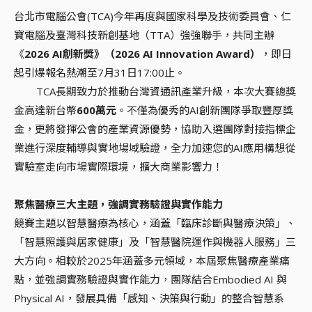
台北市電腦公會(TCA)今年再度與國家科學及技術委員會、仁
寶電腦及臺灣科技新創基地（TTA）強強聯手，共同主辦
《
2026 AI創新獎》（2026 AI Innovation Award）
，即日
起引爆報名熱潮至7月31日17:00止。
TCA長期致力於推動台灣資通訊產業升級，本次大賽總獎
金高達新台幣
600萬元
。不僅為優秀的AI創新團隊爭取豐厚獎
金，更將發揮公會的產業資源優勢，協助入選團隊對接指標企
業進行深度輔導與實地場域驗證，全力加速您的AI應用構想從
實驗室走向市場實際環境，擴大商業影響力！
聚焦醫療三大主題，強調實務驗證與實作能力
競賽主題以智慧醫療為核心，涵蓋「臨床診斷與醫療決策」、
「智慧照護與居家健康」及「智慧醫院運作與機器人服務」三
大方向。相較於2025年涵蓋多元領域，本屆聚焦醫療產業痛
點，並強調實務驗證與實作能力，團隊結合Embodied AI 與
Physical AI，發展具備「感知、決策與行動」的整合智慧系