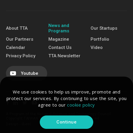
News and
About TTA
Our Startups
Programs
Our Partners
Magazine
Portfolio
Calendar
Contact Us
Video
Privacy Policy
TTA Newsletter
Youtube
We use cookies to help us improve, promote and
protect our services. By continuing to use the site, you
agree to our
cookie policy
A Program of the National Science and Technology Council.
Copyright TAIWAN TECH ARENA. All Rights Reserved.
Continue
Design -
iBest