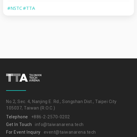
#NSTC
#TTA
No.2, Sec. 4, Nanjing E. Rd., Songshan Dist., Taipei City
105037, Taiwan (R.O.C.)
Telephone
+886-2-2570-0202
Get In Touch
info@taiwanarena.tech
For Event Inquiry
event@taiwanarena.tech