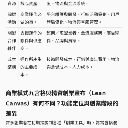
資源
核心資產。
度、物流與金流系統。
關鍵
商業運作必
平台維護與開發、行銷活動策劃、用戶
活動
做的事。
體驗優化、物流與客服管理。
關鍵
支援運作的
超商／宅配業者、金流服務商、廣告夥
合作
夥伴與供應
伴、品牌與賣家。
夥伴
商。
成本
運作所產生
技術開發成本、行銷與廣告費用、物流
結構
的主要成
與倉儲成本、人力成本。
本。
商業模式九宮格與精實創業畫布（Lean
Canvas）有何不同？功能定位與創業階段的
差異
許多創業者在初期接觸到各種「創業工具」時，常常會搞混