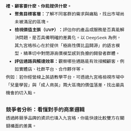
裡、顧客要什麼、你能提供什麼。
聚焦目標客層：
了解不同客群的需求與痛點，找出市場尚
未被滿足的區塊。
檢視價值主張（UVP）：
評估你的產品或服務是否真能解
決問題，是否具備明確的差異化。以 DeepSeek 為例，
其九宮格核心在於提供「極高性價比且開源」的語言模
型，精準切中對閉源高價模型感到負擔的開發者群體。
評估通路與觸達效率：
觀察哪些通路能有效接觸顧客，例
如實體店、社群平台、合作夥伴等。
例如：若你經營線上英語教學平台，可透過九宮格檢視市場中
「兒童學習」與「成人商英」兩大區塊的價值落差，找出最具
機會的切入點。
競爭者分析：看懂對手的商業邏輯
透過將競爭品牌的資訊也填入九宮格，你能快速比較雙方在關
鍵構面的差異。