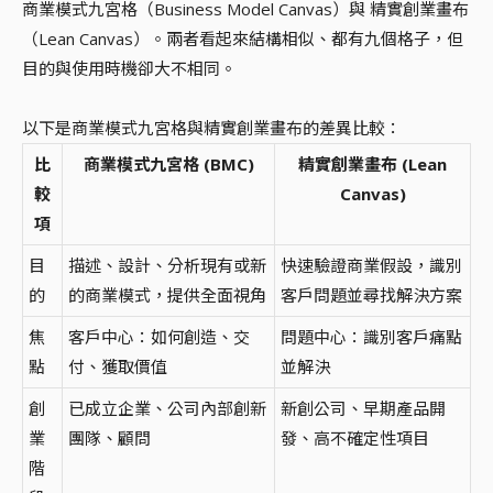
商業模式九宮格（Business Model Canvas）與 精實創業畫布
（Lean Canvas）。兩者看起來結構相似、都有九個格子，但
目的與使用時機卻大不相同。
以下是商業模式九宮格與精實創業畫布的差異比較：
比
商業模式九宮格 (BMC)
精實創業畫布 (Lean
較
Canvas)
項
目
描述、設計、分析現有或新
快速驗證商業假設，識別
的
的商業模式，提供全面視角
客戶問題並尋找解決方案
焦
客戶中心：如何創造、交
問題中心：識別客戶痛點
點
付、獲取價值
並解決
創
已成立企業、公司內部創新
新創公司、早期產品開
業
團隊、顧問
發、高不確定性項目
階