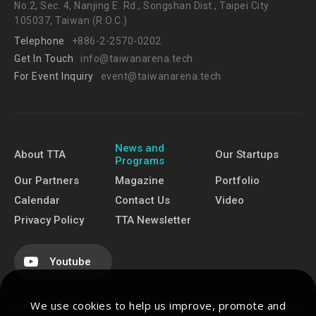
No.2, Sec. 4, Nanjing E. Rd., Songshan Dist., Taipei City
105037, Taiwan (R.O.C.)
Telephone
+886-2-2570-0202
Get In Touch
info@taiwanarena.tech
For Event Inquiry
event@taiwanarena.tech
News and
About TTA
Our Startups
Programs
Our Partners
Magazine
Portfolio
Calendar
Contact Us
Video
Privacy Policy
TTA Newsletter
Youtube
We use cookies to help us improve, promote and