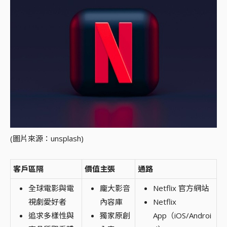
(圖片來源：unsplash)
客戶區隔
價值主張
通路
全球電影與電
龐大影音
Netflix 官方網站
視劇愛好者
內容庫
Netflix
追求多樣性與
獨家原創
App（iOS/Androi