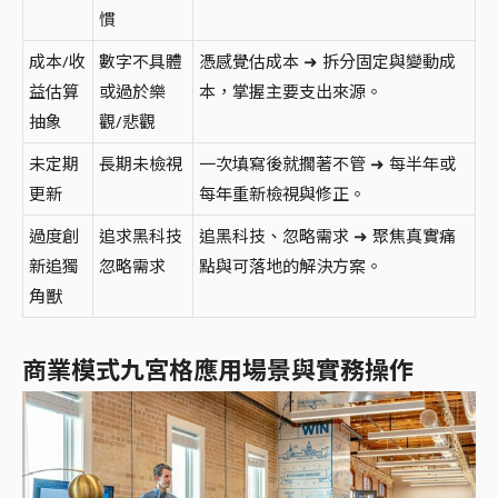
慣
成本/收
數字不具體
憑感覺估成本 ➜ 拆分固定與變動成
益估算
或過於樂
本，掌握主要支出來源。
抽象
觀/悲觀
未定期
長期未檢視
一次填寫後就擱著不管 ➜ 每半年或
更新
每年重新檢視與修正。
過度創
追求黑科技
追黑科技、忽略需求 ➜ 聚焦真實痛
新追獨
忽略需求
點與可落地的解決方案。
角獸
商業模式九宮格應用場景與實務操作