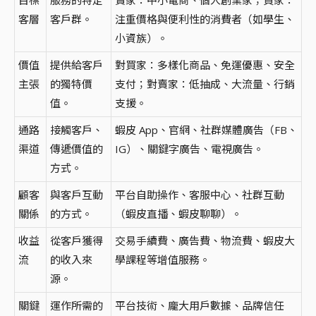
客層
客戶群。
注重價格與便利性的消費者（如學生、
小資族）。
價值
提供給客戶
對買家：多樣化商品、免運優惠、安全
主張
的獨特價
支付；對賣家：低抽成、大流量、行銷
值。
支援。
通路
接觸客戶、
蝦皮 App、官網、社群媒體廣告（FB、
渠道
傳遞價值的
IG）、關鍵字廣告、電視廣告。
方式。
顧客
與客戶互動
平台自助操作、客服中心、社群互動
關係
的方式。
（蝦皮直播、蝦皮聊聊）。
收益
從客戶獲得
交易手續費、廣告費、物流費、蝦皮大
流
的收入來
學課程等增值服務。
源。
關鍵
運作所需的
平台技術、龐大用戶數據、品牌信任