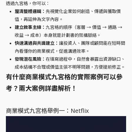
透過九宮格，你可以：
釐清整體邏輯：
先視覺化企業如何創造、傳遞與獲取價
值，再延伸為文字內容。
建立敘事主線：
九宮格的順序（客層 → 價值 → 通路 →
收益 → 成本）本身就是計劃書的架構脈絡。
快速溝通與共識建立：
讓投資人、團隊或顧問能在短時間
內看懂你的商業模式，促進溝通效率。
發現潛在風險：
在填寫過程中，自然會暴露出資源缺口、
成本結構不合理或價值主張不明等問題，方便提前修正。
有什麼商業模式九宮格的實際案例可以參
考？兩大案例詳盡解析！
商業模式九宮格舉例一：Netflix