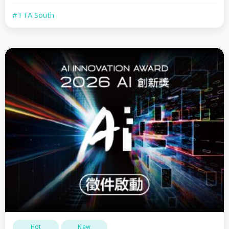
#TTA South
Hot
New