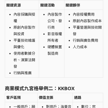
關鍵資源
關鍵活動
關鍵夥伴
內容採購與授
內容製作
內容授權費用
權
公司、發
原創內容製作成本
原創內容製作
行商
平臺營運與技術開
與投資
影音版權
發
平臺技術維護
所有者
行銷與廣告費用
與優化
硬體裝置
人力成本
使用者數據分
製造商
析、演算法開
發
行銷與推廣
商業模式九宮格舉例二：KKBOX
客戶區隔
價值主張
通路
一般用戶：願
對用戶：海量音
數位：官