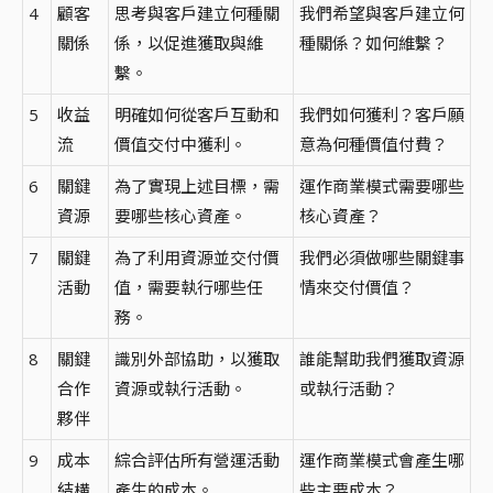
4
顧客
思考與客戶建立何種關
我們希望與客戶建立何
關係
係，以促進獲取與維
種關係？如何維繫？
繫。
5
收益
明確如何從客戶互動和
我們如何獲利？客戶願
流
價值交付中獲利。
意為何種價值付費？
6
關鍵
為了實現上述目標，需
運作商業模式需要哪些
資源
要哪些核心資產。
核心資產？
7
關鍵
為了利用資源並交付價
我們必須做哪些關鍵事
活動
值，需要執行哪些任
情來交付價值？
務。
8
關鍵
識別外部協助，以獲取
誰能幫助我們獲取資源
合作
資源或執行活動。
或執行活動？
夥伴
9
成本
綜合評估所有營運活動
運作商業模式會產生哪
結構
產生的成本。
些主要成本？