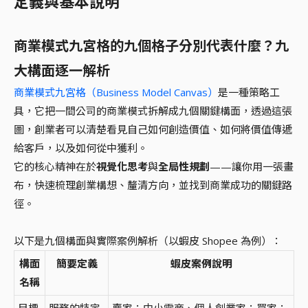
定義與基本說明
商業模式九宮格的九個格子分別代表什麼？九
大構面逐一解析
商業模式九宮格（Business Model Canvas）
是一種策略工
具，它把一間公司的商業模式拆解成九個關鍵構面，透過這張
圖，創業者可以清楚看見自己如何創造價值、如何將價值傳遞
給客戶，以及如何從中獲利。
它的核心精神在於
視覺化思考
與
全局性規劃
——讓你用一張畫
布，快速梳理創業構想、釐清方向，並找到商業成功的關鍵路
徑。
以下是九個構面與實際案例解析（以蝦皮 Shopee 為例）：
構面
簡要定義
蝦皮案例說明
名稱
目標
服務的特定
賣家：中小電商、個人創業家；買家：