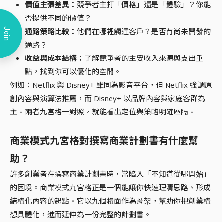
價值主張差異：
競爭者主打「價格」還是「體驗」？你能
否提供不同的價值？
通路策略比較：
他們在哪裡觸達客戶？是否有尚未開發的
Join
通路？
收益與成本結構：
了解競爭者的主要收入來源與支出重
點，找到你可以優化的空間。
例如：Netflix 與 Disney+ 雖同為影音平台，但 Netflix 強調原
創內容與演算法推薦，而 Disney+ 以品牌內容與家庭客群為
主。兩者九宮格一對照，就能看出定位與策略明確區隔。
商業模式九宮格對撰寫商業計劃書有什麼幫
助？
許多創業者在撰寫商業計劃書時，常陷入「不知道從哪開始」
的困境。商業模式九宮格正是一個能讓你快速理清思路、形成
結構化內容的起點。它以九個構面作為骨架，幫助你把創業構
想具體化，進而延伸為一份完整的計劃書。