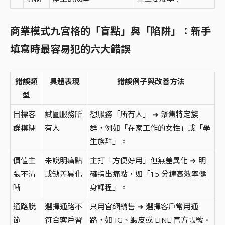
商業模式九宮格的「盲點」與「陷阱」：新手
填寫時最容易犯的六大錯誤
錯誤類
具體表現
錯誤例子與改善方法
型
目標客
試圖服務所
想服務「所有人」 ➜ 聚焦特定族
群模糊
有人
群，例如「在家工作的女性」或「學
生族群」。
價值主
未說明痛點
主打「方便好用」但無差異化 ➜ 明
張不清
或缺差異化
確指出痛點，如「15 分鐘高效率健
晰
身課程」。
通路脫
選擇通路不
只用官網銷售 ➜ 選擇客戶常用通
節
符合客戶習
路，如 IG、蝦皮或 LINE 官方帳號。