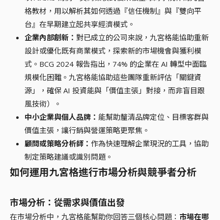
格教材，用以解析其如何透過『信任機制』與『雙向平
台』在早期建立起共享經濟模式。
企業內部創新：
對已成立的公司來說，九宮格能協助重新
設計或優化既有商業模式，探索新的市場機會與獲利模
式。BCG 2024 報告指出，74% 的企業在 AI 轉型中面臨
規模化困難。九宮格能協助這些團隊重新評估「關鍵資
源」，確保 AI 投資能與「價值主張」對接，而非盲目跟
風技術）。
中小企業與個人品牌：
能幫助釐清品牌定位、目標客群與
價值主張，讓行銷與營運策略更聚焦。
顧問或策略分析師：
作為快速理解企業現況的工具，協助
制定策略建議或識別問題。
如何運用九宮格進行市場分析與競爭者分析
市場分析：從需求與價值出發
在市場分析中，九宮格能幫助你回答三個核心問題：
市場在哪