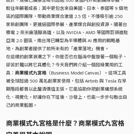
較往年顯著成長；其中更包含來自美國、日本、泰國等 9 個地
區的國際團隊，帶動商業媒合激增 2.5 倍，不僅吸引逾 250
家新創團隊，更連結國際參展、產業媒合與創投資源。隨著台
積電 2 奈米廠落腳高雄，以及 NVIDIA、AMD 等國際巨頭進駐
亞灣 2.0 園區，南台灣已轉型為半導體與 AI 應用的戰略基
地，為創業者提供了前所未有的「產業落地」機會。
在這樣的創業浪潮之下，你是否也在腦海中盤旋著一個點子，
卻苦於難以將它具體化？今天我們將介紹一個超級實用的工
具：
商業模式九宮格
（Business Model Canvas）。這項工具
被全球超過 500 萬名創業家使用，包括 Airbnb 與 Tesla 在早
期階段都曾以此釐清價值主張。它能協助你把創業構想系統
化、視覺化，好讓你在下班後、沙發上，也能一步步勾勒出自
己的商業藍圖。
商業模式九宮格是什麼？商業模式九宮格