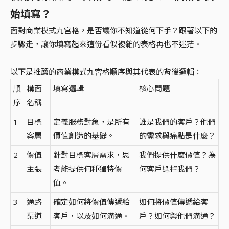
始填寫？
面對商業模式九宮格，是否讓你不知道從何下手？跟著以下的
步驟走，讓你填寫起來這份看似複雜的表格再也不迷茫。
以下是推薦的商業模式九宮格順序與其代表的背後邏輯：
順
構面
填寫邏輯
核心問題
序
名稱
1
目標
定義服務對象，是所有
誰是我們的客戶？他們
客層
價值創造的基礎。
的需求與痛點是什麼？
2
價值
針對目標客層需求，思
我們提供什麼價值？為
主張
考能提供何種獨特價
何客戶選擇我們？
值。
3
通路
確定如何將價值傳遞給
如何將價值傳遞給客
渠道
客戶，以及如何溝通。
戶？如何與他們溝通？