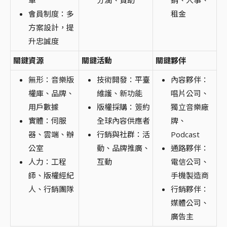
會員制度：多
租金
方案設計，提
升忠誠度
關鍵資源
關鍵活動
關鍵夥伴
無形：音樂版
技術開發：平臺
內容夥伴：
權庫、品牌、
維護、新功能
唱片公司、
用戶數據
版權採購：簽約
獨立音樂廠
實體：伺服
全球內容供應者
牌、
器、雲端、辦
行銷與社群：活
Podcast
公室
動、品牌推廣、
通路夥伴：
人力：工程
互動
電信公司、
師、版權經紀
手機製造商
人、行銷團隊
行銷夥伴：
媒體公司、
廣告主