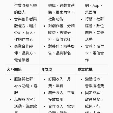
付費收聽音樂
樂庫、跨裝置體
網、App、
的個人
驗、獨家內容、
桌面端
音樂創作者與
社群功能
行銷：社群
版權方：唱片
對創作者：分潤
媒體、數位
公司、藝人、
收益、數據分
廣告、音樂
作詞作曲者
析、宣傳管道
活動
商業合作夥
對夥伴：精準廣
實體：預付
伴：品牌方、
告、品牌聯名
卡、電信合
電信業者
作
客戶關係
收益流
成本結構
服務與社群：
訂閱收入：月
變動成本：
App 功能 + 客
費、年費
音樂授權費
服
廣告收入：平臺
固定成本：
品牌與內容：
投放費用
軟體開發、
活動、策展歌
合作收入：電信
維運、行
單
分潤、贊助
銷、人事、