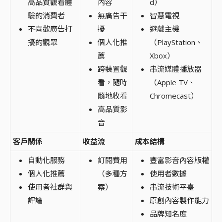
高品質觀看體
內容
d）
驗的消費者
無廣告干
智慧電視
不喜歡廣告打
擾
遊戲主機
擾的觀眾
個人化推
（PlayStation、
薦
Xbox）
跨裝置觀
串流媒體播放器
看，隨時
（Apple TV、
隨地收看
Chromecast）
高品質影
音
客戶關係
收益流
成本結構
自動化服務
訂閱費用
豐富影音內容版權
個人化推薦
（多種方
使用者數據
使用者社群與
案）
串流技術平臺
評論
原創內容製作能力
品牌知名度