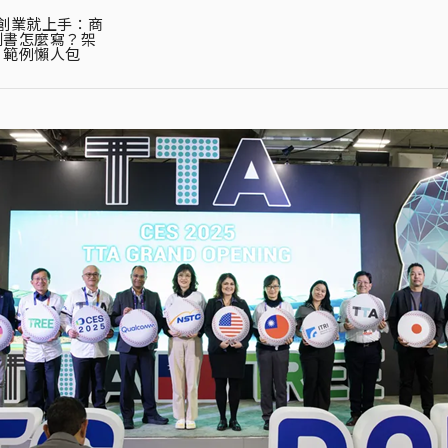
創業就上手：商
劃書怎麼寫？架
、範例懶人包