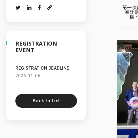
第一次
業計
構
REGISTRATION
EVENT
REGISTRATION DEADLINE:
2025-11-06
Back to List