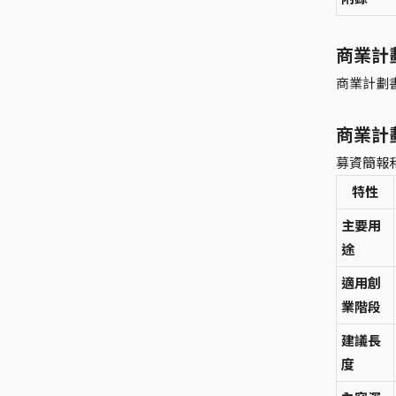
商業計
商業計劃書
商業計
募資簡報
特性
主要用
途
適用創
業階段
建議長
度