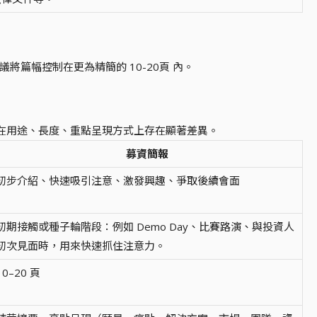
將篇幅控制在更為精簡的 10-20頁 內。
在用途、長度、重點呈現方式上存在顯著差異。
募資簡報
初步介紹、快速吸引注意、激發興趣、爭取後續會面
初期接觸或種子輪階段：例如 Demo Day、比賽路演、與投資人
初次見面時，用來快速抓住注意力。
10–20 頁