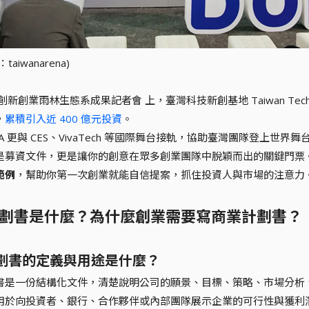
aiwanarena)
創新創業雨林生態系成果記者會 上，臺灣科技新創基地 Taiwan Tech A
，
累積引入近 400 億元投資
。
A 更與 CES、VivaTech 等國際舞台接軌，協助臺灣團隊登上
是募資文件，更是讓你的創意在眾多創業團隊中脫穎而出的關鍵門票
範例
，幫助你第一次創業就能自信提案，抓住投資人與市場的注意力
劃書是什麼？為什麼創業需要寫商業計劃書？
劃書的定義與用途是什麼？
書是一份結構化文件，清楚說明公司的願景、目標、策略、市場分析
用於向投資者、銀行、合作夥伴或內部團隊展示企業的可行性與獲利