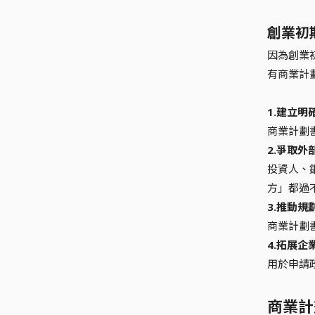
創業初
因為創業
有商業計
1.建立明
商業計劃
2.爭取外
投資人、
方」都過
3.推動規
商業計劃
4.拓展企
用於申請
商業計