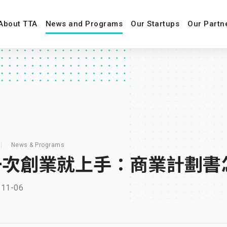
About TTA
News and Programs
Our Startups
Our Partn
News & Programs
一次創業就上手：商業計劃書
-11-06