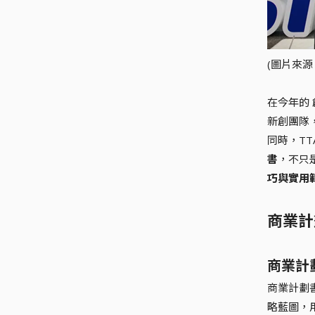
(圖片來源：t
在今年的 
新創團隊
同時，TT
書
，不只
巧與實用
商業計
商業計
商業計劃
略藍圖，