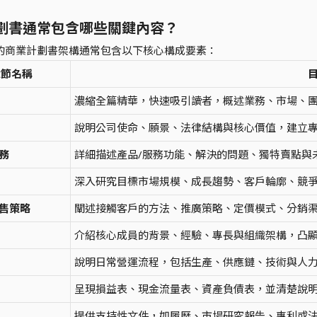
劃書通常包含哪些關鍵內容？
的商業計劃書架構通常包含以下核心構成要素：
章節名稱
濃縮全篇精華，快速吸引讀者，概述業務、市場、
說明公司使命、願景、法律結構與核心價值，建立
務
詳細描述產品/服務功能、解決的問題、獨特賣點與
深入研究目標市場規模、成長趨勢、客戶輪廓、競
售策略
闡述接觸客戶的方法、推廣策略、定價模式、分銷
介紹核心成員的背景、經驗、專長與組織架構，凸
說明日常營運流程，包括生產、供應鏈、技術與人
呈現損益表、現金流量表、資產負債表，並清楚說
提供支持性文件，如履歷、市場研究報告、專利或