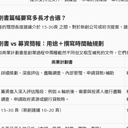
劃書篇幅要寫多長才合適？
的理想長度建議介於 15-30頁 之間。對於新創公司或初次提案，建議
劃書 vs 募資簡報：用途＋撰寫時間軸規劃
和商業計劃書是創業過程中兩種截然不同但又相互補充的文件，它們
商業計劃書
詳細規劃、深度評估、盡職調查、內部管理、申請貸款/補助
籌資進入深入評估階段：例如 A 輪前後、需要與投資人進行盡職
調查、申請政府資源或銀行貸款時。
15–30 頁（新創建議 10–20 頁）