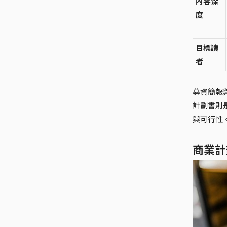
內容深
度
目標讀
者
募資簡報
計劃書則
與可行性
商業計