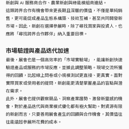
新創與 AI 服務商合作、農業新創與綠能模組商連結。
這類跨界合作有機會帶來更長期且深層的價值，不僅是單純銷
售，更可能促成產品生態系構築、技術互補，甚至共同開發新
市場。因此，新創在選擇參展時，除了尋找買家與投資人，也
應將「尋找跨界合作夥伴」納入重要目標。
市場驗證與產品迭代加速
最後，展會也是一個高效率的「市場實驗場」，能讓新創快速
驗證產品或服務的市場反應，並據此調整策略。現場交流所獲
得的回饋，比起線上問卷或小規模測試更直接、更真實。面對
實際買家或使用者的提問，新創能更清楚掌握產品的盲點與潛
在需求。
此外，展會也提供觀察競品、洞察產業趨勢、激發新靈感的機
會，對於產品迭代與商業模式優化都有極大幫助。對資源有限
的新創而言，只要善用展會產生的回饋與合作機會，其價值往
往能遠超參展所花費的成本。