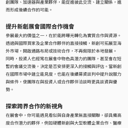
創團隊、加速器與產業夥伴，能促進彼此交流、建立關係，進
而形成後續合作的可能。
提升新創展會國際合作機會
參展最大的價值之一，在於能將曝光轉化為實質合作與資源。
透過與國際買家及企業合作夥伴的直接接觸，新創可拓展至海
外市場，開啟通路布局或技術合作，不再侷限於本地發展。
同時，投資人也經常在展會中物色具潛力的團隊，甚至會在短
暫的會議交流後，決定是否安排更深入的接觸與評估。當新創
在國際市場中建立能見度，也能在後續募資談判中提升說服力
與條件，使團隊在與投資人或合作夥伴洽談時更具談資與優
勢。
探索跨界合作的新視角
在展會中，你可能遇見看似與自身產業無直接關聯，卻具備高
度合作潛力的夥伴，例如硬體新創與大型軟體企業合作、醫療