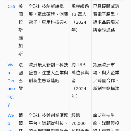
CES
美
全球科技創新旗艦
規模超過
已具硬體或消
國
展，聚焦硬體、消費
13 萬人
費電子原型，
拉
電子、車用科技與AI
（2024
追求品牌曝光
斯
年）
與全球通路
維
加
斯
Viv
法
歐洲最大新創＋科技
約 16.5
拓展歐洲市
a
國
盛會，注重大企業與
萬位參與
場，與大企業
Tec
巴
創新生態系連結
者
／跨國合作、
hno
黎
（2024
新創生態構建
log
年）
y
We
葡
全球科技與創業匯聚
超過
廣泛科技生
b
萄
平台，議題從科技、
70,000
態、媒體與投
Su
牙
資本到媒體與異業合
位與會者
資人齊聚、尋