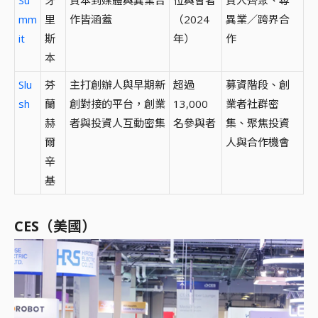
mm
里
作皆涵蓋
（2024
異業／跨界合
it
斯
年）
作
本
Slu
芬
主打創辦人與早期新
超過
募資階段、創
sh
蘭
創對接的平台，創業
13,000
業者社群密
赫
者與投資人互動密集
名參與者
集、聚焦投資
爾
人與合作機會
辛
基
CES（美國）