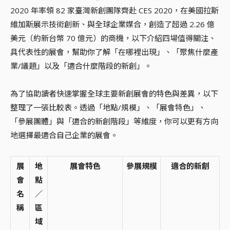
2020 年率領 82 家臺灣新創團隊齊赴 CES 2020，在美國拉斯
維加斯展示技術創新、與全球企業媒合，創造了超過 2.26 億
美元（約新台幣 70 億元）的商機，以下介紹四場值得關注、
具代表性的展會，幫助你了解「在哪裡出現」、「聚焦什麼產
業/議題」以及「適合什麼階段的新創」。
為了協助讀者快速掌握全球主要新創展會的特色與差異，以下
整理了一張比較表。透過「地點/規模」、「展會特色」、
「參展團體」與「適合的新創階段」等維度，你可以更有方向
地選擇最適合自己企業的展會。
展
地
展會特色
參展規模
適合的新創
會
點
名
／
稱
區
域