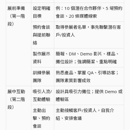
展前準備
設定明確
例：10 個潛在合作夥伴、5 場預約
（第一階
目標
會談、20 條媒體線索
段）
預約會談
取得參展者名單，事先聯繫潛在客
與提前聯
戶/投資人
絡
製作展示
簡報、DM、Demo 影片、樣品、
資料
攤位設計；強調簡潔、重點明確
訓練參展
熟悉產品、掌握 QA、引導訪客；
團隊
團隊素質影響成效
展中互動
吸引人流/
設計具吸引力攤位；提供 Demo 或
（第二階
互動體驗
體驗區
段）
主動出
主動接觸客戶/投資人，自我介
擊、預約
紹、安排會議
會談