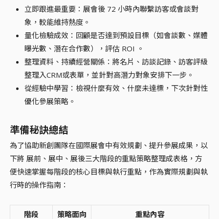
立即跟進最重要：展會後 72 小時內聯繫訪客或會談對
象，較能維持熱度。
量化檢驗成效：回顧是否達到預設目標（如會談數、媒體
曝光數、潛在合作數），評估 ROI 。
整理資料、持續經營關係：將名片、訪談記錄、訪客評級
整理入CRM或表單，並針對高潛力對象安排下一步。
從經驗中學習：檢視什麼有效、什麼未達標，下次針對性
優化參展策略。
準備秘訣總結
為了協助新創團隊在國際展會中有效規劃、提升參展成果，以
下將 展前、展中、展後三大階段的重點策略整理成表格，方
便快速掌握每階段的核心目標與執行重點，作為實際規劃與執
行時的操作指南：
階段
策略面向
重點內容