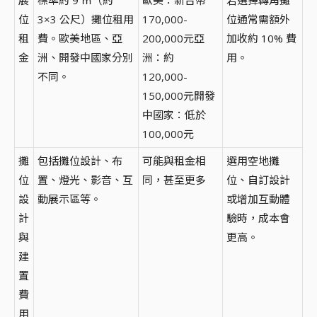
展
標準約 9 ㎡（約
歐美：新台幣
若選擇轉角攤
位
3×3 公尺）攤位租用
170,000-
位通常需額外
租
費。歐美地區、亞
200,000元亞
加收約 10% 費
金
洲、開發中國家分別
洲：約
用。
不同。
120,000-
150,000元開發
中國家：低於
100,000元
攤
包括攤位設計、布
可能與租金相
選用空地攤
位
置、燈光、影音、互
同，甚至更多
位、自訂設計
設
動展示區等。
或增加互動體
計
驗時，成本會
與
更高。
建
置
費
用