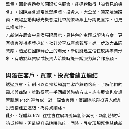
聲量，因此透過參加國際知名展會，能迅速取得「被看見的機
會」。國際展會通常匯聚媒體、投資人、大企業、買家及通路
商，現場互動與曝光機會遠比單純依賴線上行銷更直接、也更
具權威性。
若新創在展會中具備亮眼展示、具特色的主題或解決方案，更
有機會獲得媒體採訪、社群分享或產業報導，進一步放大品牌
效應。透過在國際舞台上的曝光，新創能建立信任感與專業形
象，有助於與買家或投資人洽談時提升說服力與合作意願。
與潛在客戶、買家、投資者建立連結
透過展會，新創可以直接接觸潛在客戶與通路商，了解他們的
需求與痛點，並取得第一手回饋與聯絡方式。許多展會也會設
置新創 Pitch 舞台或一對一媒合會議，使團隊能與投資人或創
投機構建立連結，為募資鋪路。
此外，媒體與 KOL 往往會在展場蒐集創新案例，新創若被採
訪或報導，更能提升品牌曝光度。同時，展會現場聚集其他新