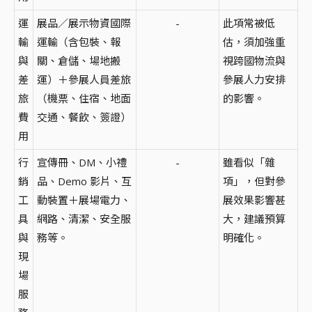
運
展品／展示物資國際
-
此項常被低
輸
運輸（含包裝、報
估，須加強重
與
關、倉儲、場地搬
視跨國物流與
差
運）＋參展人員差旅
參展人力安排
旅
（機票、住宿、地面
的影響。
費
交通、餐飲、簽證）
用
行
宣傳冊、DM、小禮
-
雖看似「雜
銷
品、Demo 影片、互
項」，但對參
工
動裝置＋展場電力、
展效果影響甚
具
網路、清潔、安全服
大，建議預算
與
務等。
明確化。
現
場
服