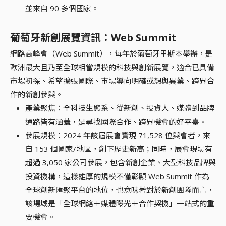
並來自 90 多個國家。
葡萄牙新創展覽資訊：Web Summit
網路高峰會（Web Summit），每年於葡萄牙里斯本舉辦，是
歐洲最大且乃至全球相當規模的科技與創新展覽，適合已具備
市場初探、希望擴張國際、市場導向明確或想與異業、跨界合
作的新創參與。
產業聚焦：全科技生態系、從新創、投資人、媒體到品牌
通路皆有涵蓋，是尋找國際合作、跨界機會的好平臺。
參展規模：2024 年該屆展會實現 71,528 位與會者，來
自 153 個國家/地區，創下歷史新高；同時，展會現場有
超過 3,050 家公司參展，包含新創企業、大型科技品牌與
投資機構，這樣雄厚的規模不僅彰顯 Web Summit 作為
全球創新匯聚平台的地位，也意味著對於新創團隊而言，
該場域是「全球網絡＋媒體曝光＋合作契機」一站式的重
要機會。