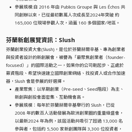
參展規模:自 2016 年由 Publicis Groupe 與 Les Échos 共
同創辦以來，已從最初數萬人次成長至2024年突破 約
165,000 位現場參觀人次，涵蓋 160 多個國家/地區。
芬蘭新創展覽資訊：Slush
芬蘭創業投資大會(Slush)，是位於芬蘭赫爾辛基、專為創業者
與投資者設計的新創展會，被譽為「最聚焦創業者（founder-
focused）」的國際活動之一，如果你的公司剛起步、正處於
募資階段、希望快速建立國際創業網絡、找投資人或合作加速
器，Slush 會是參展的好選擇。
產業聚焦：以早期創業（Pre-seed、Seed階段）為主、
新創與創投會面密集、互動機會高。
參展規模：每年於芬蘭赫爾辛基舉行的 Slush，已從
2008 年的數百人活動發展為歐洲創業圈的重量級盛會，
以最新2024 年為例，該屆活動共吸引了超過 13,000 名
參與者，包括約 5,500 家新創團隊與 3,300 位投資者，