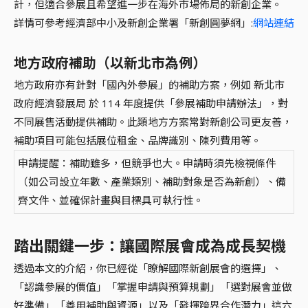
計，但適合參展且希望進一步在海外市場佈局的新創企業。
詳情可參考經濟部中小及新創企業署「新創圓夢網」:
網站連結
地方政府補助（以新北市為例）
地方政府亦有針對「國內外參展」的補助方案，例如 新北市
政府經濟發展局 於 114 年度提供「參展補助申請辦法」，對
不同展售活動提供補助。此類地方方案常對新創公司更友善，
補助項目可能包括展位租金、品牌識別、陳列費用等。
申請提醒：補助雖多，但競爭也大。申請時須先檢視條件
（如公司設立年數、產業類別、補助對象是否為新創）、備
齊文件、並確保計畫與目標具可執行性。
踏出關鍵一步：讓國際展會成為成長契機
透過本文的介紹，你已經從「瞭解國際新創展會的選擇」、
「認識參展的價值」「掌握申請與預算規劃」「選對展會並做
好準備」「善用補助與資源」以及「發揮跨界合作潛力」這六