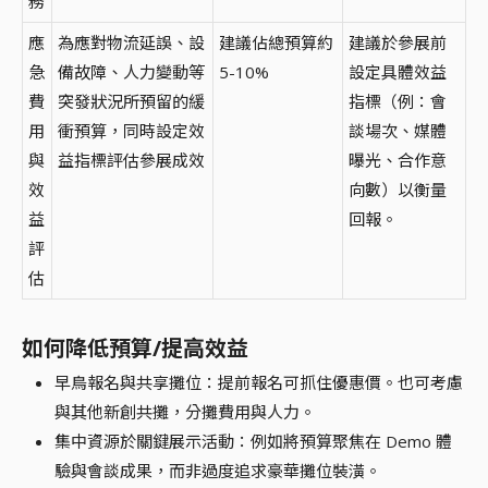
務
應
為應對物流延誤、設
建議佔總預算約
建議於參展前
急
備故障、人力變動等
5-10%
設定具體效益
費
突發狀況所預留的緩
指標（例：會
用
衝預算，同時設定效
談場次、媒體
與
益指標評估參展成效
曝光、合作意
效
向數）以衡量
益
回報。
評
估
如何降低預算/提高效益
早鳥報名與共享攤位：提前報名可抓住優惠價。也可考慮
與其他新創共攤，分攤費用與人力。
集中資源於關鍵展示活動：例如將預算聚焦在 Demo 體
驗與會談成果，而非過度追求豪華攤位裝潢。