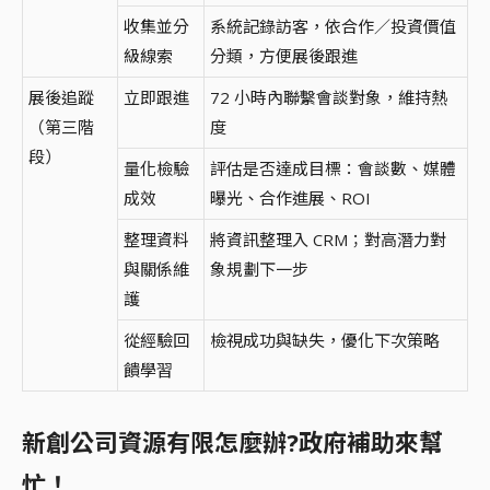
收集並分
系統記錄訪客，依合作／投資價值
級線索
分類，方便展後跟進
展後追蹤
立即跟進
72 小時內聯繫會談對象，維持熱
（第三階
度
段）
量化檢驗
評估是否達成目標：會談數、媒體
成效
曝光、合作進展、ROI
整理資料
將資訊整理入 CRM；對高潛力對
與關係維
象規劃下一步
護
從經驗回
檢視成功與缺失，優化下次策略
饋學習
新創公司資源有限怎麼辦?政府補助來幫
忙！