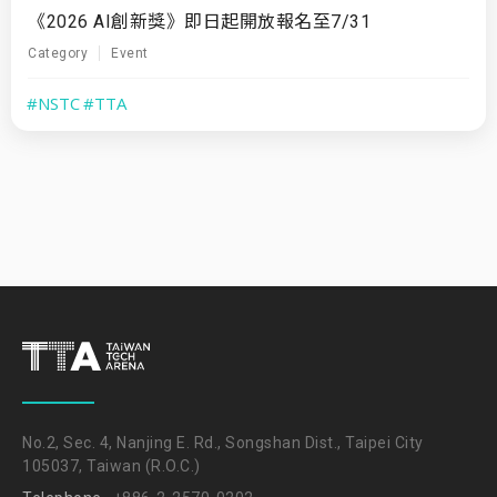
《2026 AI創新獎》即日起開放報名至7/31
Category
Event
#NSTC
#TTA
No.2, Sec. 4, Nanjing E. Rd., Songshan Dist., Taipei City
105037, Taiwan (R.O.C.)