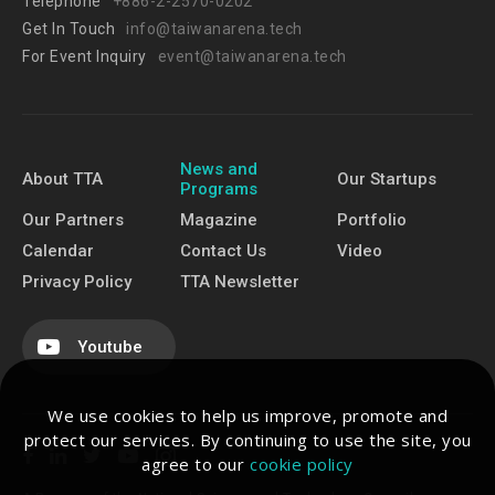
Telephone
+886-2-2570-0202
Get In Touch
info@taiwanarena.tech
For Event Inquiry
event@taiwanarena.tech
News and
About TTA
Our Startups
Programs
Our Partners
Magazine
Portfolio
Calendar
Contact Us
Video
Privacy Policy
TTA Newsletter
Youtube
We use cookies to help us improve, promote and
protect our services. By continuing to use the site, you
agree to our
cookie policy