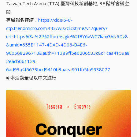
Taiwan Tech Arena (TTA) 臺灣科技新創基地, 3F 階梯會議空
間
專屬報名連結：
https://ddei5-0-
ctp.trendmicro.com:443/wis/clicktime/v1/query?
url=https%3a%2f%2fforms.gle%2fBY6vWC7kaxGAN6Dz8
&umid=655B1147-4DAD-4D06-B4E6-
9C0568296710&auth=11389ff5e6206533c8d1caa4159a8
2eacb061129-
6ad93a4f5673bcd9410b3aaea801fb5fa9938077
⨳ 本活動全程以中文進行