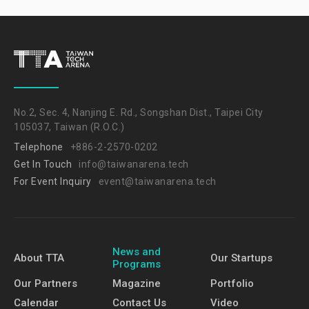
No.2, Sec. 4, Nanjing E. Rd., Songshan Dist., Taipei City
105037, Taiwan (R.O.C.)
Telephone
+886-2-2570-0202
Get In Touch
info@taiwanarena.tech
For Event Inquiry
event@taiwanarena.tech
News and
About TTA
Our Startups
Programs
Our Partners
Magazine
Portfolio
Calendar
Contact Us
Video