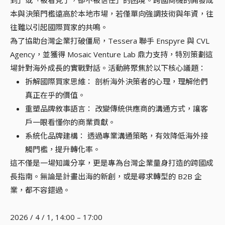
到」或「被看見了，卻不被信任」的困境。跨國商機的開發成
本與決策門檻遠高於本地市場，若僅單向強調技術與年資，往
往難以引起國際買家的共鳴。
為了協助台灣企業打破僵局，Tessera 聯手 Enspyre 與 CVL
Agency，並獲得 Mosaic Venture Lab 鼎力支持，特別策劃這
場針對海外成長的實戰對話。活動將聚焦於以下核心議題：
拆解國際買家思維： 剖析海外決策者的心理，理解他們
真正在乎的價值。
重塑品牌敘事語言： 改變傳統供應商的溝通方式，讓客
戶一眼看懂你的商業貢獻。
系統化品牌建構： 透過專業溝通策略，有效降低海外接
觸門檻，提升轉化率。
這不僅是一場知識分享，更是專為台灣企業量身打造的跨國成
長指南。無論是計畫出海的新創，或是尋求轉型的 B2B 企
業，都不容錯過。
2026 / 4 / 1, 14:00 – 17:00