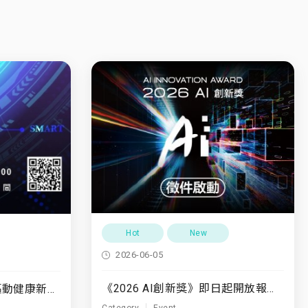
Hot
New
2026-06-05
《2026 AI創新獎》即日起開放報名至7/31
7/10(五)「運動領航・驅動健康新未來」