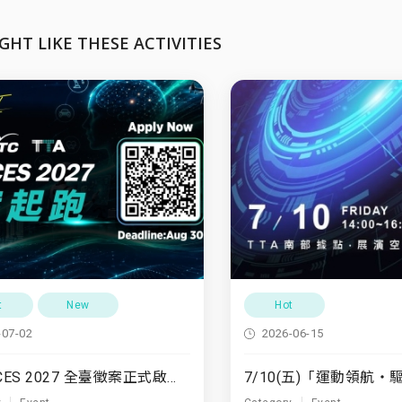
GHT LIKE THESE ACTIVITIES
t
New
Hot
-07-02
2026-06-15
TTA x CES 2027 全臺徵案正式啟動！