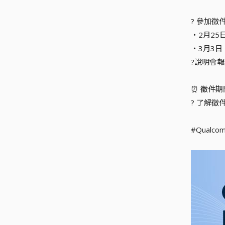
? 參加
・2月25
・3月3
?說明會報名資
⏰ 徵件期
? 了解徵件辦
#Qualcom