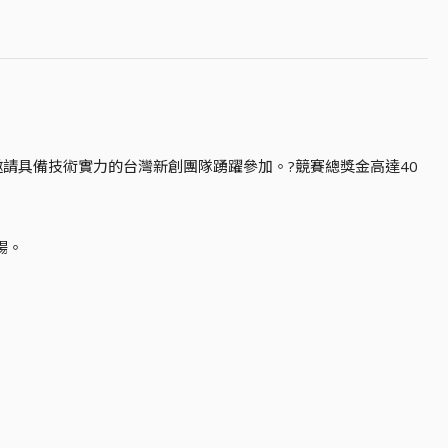
理報名，邀請具備技術實力的台灣新創團隊踴躍參加。?競賽總獎金高達40
場。