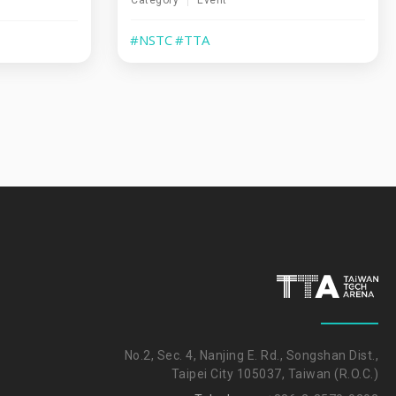
Category
Event
#NSTC
#TTA
No.2, Sec. 4, Nanjing E. Rd., Songshan Dist.,
Taipei City 105037, Taiwan (R.O.C.)