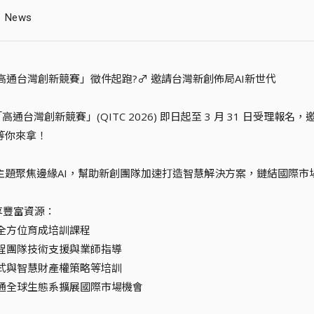
News
6「高通台灣創新競賽」徵件起跑?‍♂️ 邀請台灣新創佈局AI新世代
「高通台灣創新競賽」(QITC 2026) 即日起至 3 月 31 日受
等你來拿！
主題聚焦邊緣AI，幫助新創團隊加速打造智慧解決方案，鏈結國際市
享豐富資源：
月全方位育成培訓課程
工程團隊技術支援與業師指導
模式與智慧財產權策略等培訓
高通全球生態系擴展國際市場機會