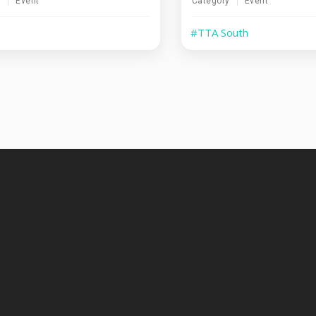
y
Event
Category
Event
#TTA South