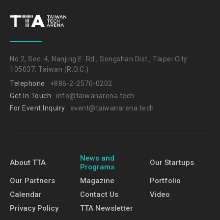
No.2, Sec. 4, Nanjing E. Rd., Songshan Dist., Taipei City
105037, Taiwan (R.O.C.)
Telephone
+886-2-2570-0202
Get In Touch
info@taiwanarena.tech
For Event Inquiry
event@taiwanarena.tech
News and
About TTA
Our Startups
Programs
Our Partners
Magazine
Portfolio
Calendar
Contact Us
Video
Privacy Policy
TTA Newsletter