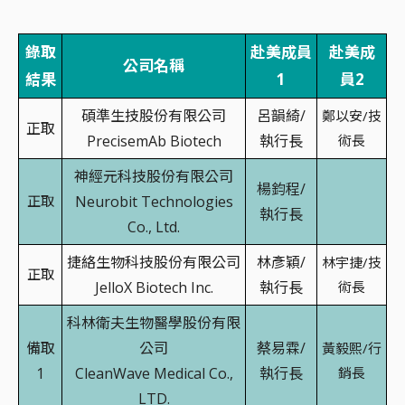
錄取
赴美成員
赴美成
公司名稱
結果
1
員2
碩準生技股份有限公司
呂韻綺/
鄭以安/技
正取
PrecisemAb Biotech
執行長
術長
神經元科技股份有限公司
楊鈞程/
正取
Neurobit Technologies
執行長
Co., Ltd.
捷絡生物科技股份有限公司
林彥穎/
林宇捷/技
正取
JelloX Biotech Inc.
執行長
術長
科林衛夫生物醫學股份有限
備取
公司
蔡易霖/
黃毅熙/行
1
CleanWave Medical Co.,
執行長
銷長
LTD.