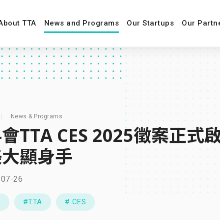
About TTA
News and Programs
Our Startups
Our Partn
News & Programs
會TTA CES 2025徵案
美大顯身手
-07-26
C
#TTA
# CES