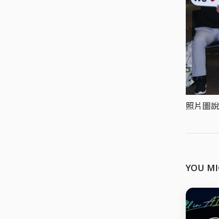
照片圖說
YOU MI