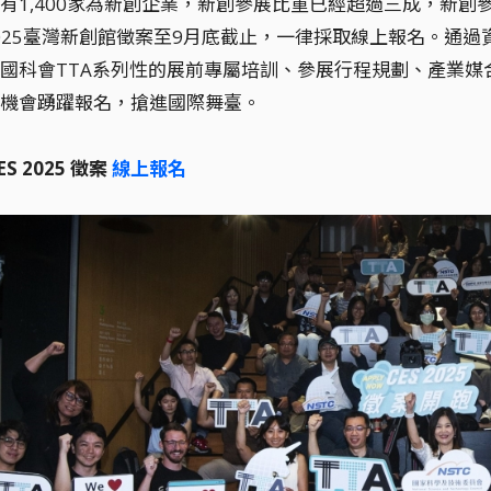
有1,400家為新創企業，新創參展比重已經超過三成，新創
2025臺灣新創館徵案至9月底截止，一律採取線上報名。通
國科會TTA系列性的展前專屬培訓、參展行程規劃、產業
機會踴躍報名，搶進國際舞臺。
CES 2025 徵案
線上報名