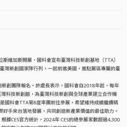
在美國拉斯維加斯開展，國科會宣布臺灣科技新創基地（TTA）
加入臺灣新創國家隊行列，一起前進美國，進駐展區專屬的臺
新創團隊報名。許處長表示，國科會自2018年起，每年
中打造臺灣科技新創館，為臺灣科技新創與全球產業建立合作機
是國科會TTA第8度率團前往參展，希望維持成績繼續精
際好手來台落地發展，共同創造新產業價值的最佳助力。
ES官方統計，2024年 CES的總參展家數超過4,300