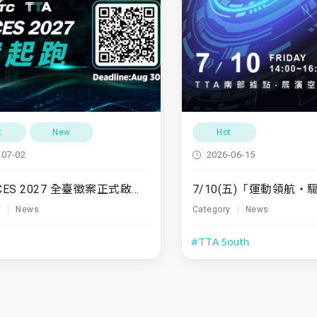
t
New
Hot
-07-02
2026-06-15
TTA x CES 2027 全臺徵案正式啟動！
y
News
Category
News
#TTA South