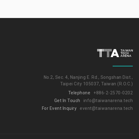
No.2, Sec. 4, Nanjing E. Rd., Songshan Dist.,
Taipei City 105037, Taiwan (R.O.C.)
Telephone
+886-2-2570-0202
Get In Touch
info@taiwanarena.tech
For Event Inquiry
event@taiwanarena.tech