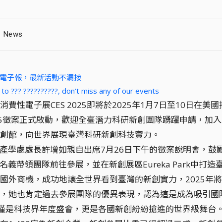
News
A 電子報，最新活動不漏接
 to ??? ??????????, don’t miss any of our events
消費性電子展CES 2025即將於2025年1月7日至10日
2025徵案正式啟動，歡迎全臺潛力科研新創團隊踴躍申請，
創館，向世界展現臺灣科研新創科技實力。
學處處長許增如親自出席7月26日下午的徵案說明會，鼓勵
A名義帶領團隊前往參展，並在新創展區Eureka Park
國外商機，成功地讓全世界看到臺灣的新創實力，2025年將
，她也肯定過去參展團隊的優異表現，認為這是成為吸引國
僅是科技界年度盛會，更是各國新創紛紛搶進的世界級舞台。根據C