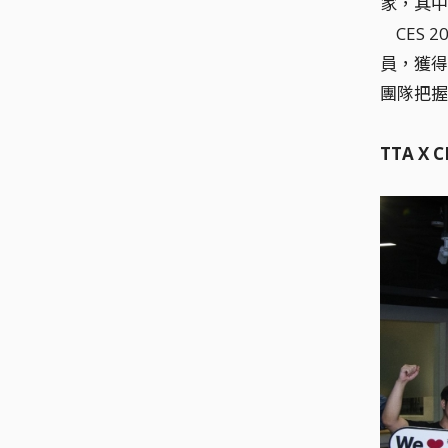
家，其中
CES 
員，獲得
團隊把握
TTA X 