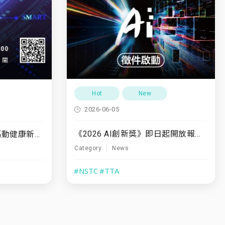
Hot
New
2026-06-05
《2026 AI創新獎》即日起開放報名至7/31
7/10(五)「運動領航・驅動健康新未來」
Category
News
#NSTC
#TTA