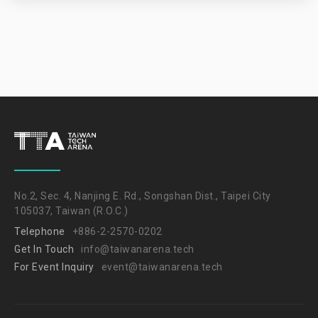
No.2, Sec. 4, Nanjing E. Rd., Songshan Dist., Taipei City
105037, Taiwan (R.O.C.)
Telephone
+886-2-2570-0202
Get In Touch
info@taiwanarena.tech
For Event Inquiry
event@taiwanarena.tech