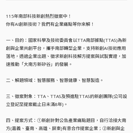
115年南部科技新創熱烈徵案中！
你有AI創新技術？我們有企業痛點等你來解！
一、目的：國家科學及技術委員會以TTA南部據點(TTAS)為新
創與企業共創平台，攜手南部轉型企業，支持新創AI技術應用
落地，透過企業出題、徵求新創科技解方提案與試製實證，加
速推動「大南方新矽谷」的發展。
二、解題領域：智慧服務、智慧健康、智慧製造。
三、徵案對象：TTA、TTAS及預進駐TTAS的新創團隊(公司設
立登記至提案截止日未滿8年)。
四、提案方式：①新創針對公告產業痛點題目，自行洽接大南
方(嘉義、臺南、高雄、屏東)有意合作提案企業；②新創與企