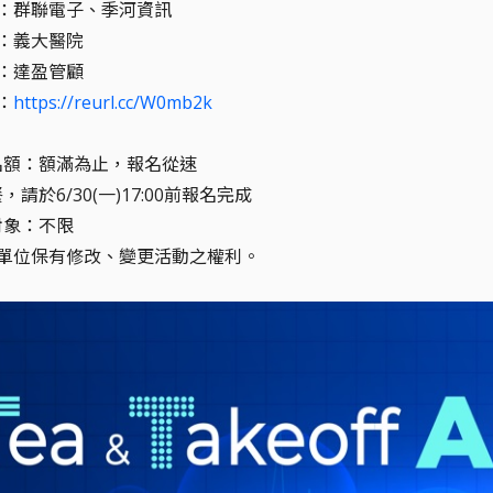
業端：群聯電子、季河資訊
端：義大醫院
端：達盈管顧
：
https://reurl.cc/W0mb2k
活動名額：額滿為止，報名從速
，請於6/30(一)17:00前報名完成
名對象：不限
單位保有修改、變更活動之權利。