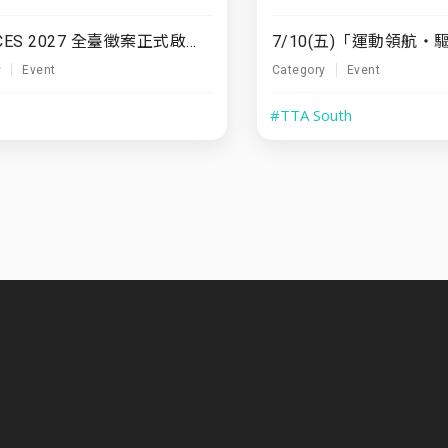
TTA x CES 2027 全臺徵案正式啟動！
y
Event
Category
Event
#TTA South