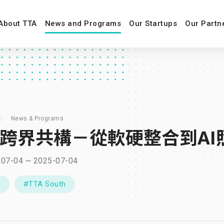
About TTA
News and Programs
Our Startups
Our Partn
News & Programs
A跨界共構－從軟硬整合到AI
-07-04 ~ 2025-07-04
C
#TTA South