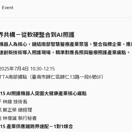
Event
跨界共構－從軟硬整合到AI照護
護機器人為核心，鏈結南部智慧醫療產業聚落，整合指標企業、應
速創新技術導入照護現場，精準對應長照與醫療照護產業痛點。
025年7月4日 10:30-12:15
：TTA南部據點（臺南市歸仁區歸仁13路一段6號6F）
-11:15 AI照護機器人突圍大健康產業核心痛點
子 林緯 技術長
訊 蘇正榮 總經理
院 林偉誠 執行秘書
-12:15 產業供應鏈跨界速配－1對1媒合