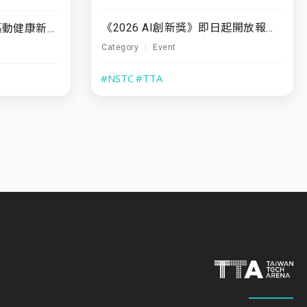
《2026 AI創新獎》即日起開放報名至7/31
7/10(五)「運動領航・驅動健康新未來」
Category
Event
#NSTC
#TTA