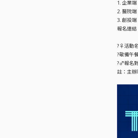
1. 企
2. 醫院
3. 創投
報名連結
?‍♀️
?敬備午餐
?‍♂️報
註：主辦