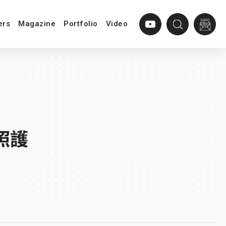
ers
Magazine
Portfolio
Video
照護