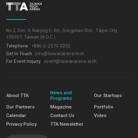
No.2, Sec. 4, Nanjing E. Rd., Songshan Dist., Taipei City
105037, Taiwan (R.O.C.)
Telephone
+886-2-2570-0202
Get In Touch
info@taiwanarena.tech
For Event Inquiry
event@taiwanarena.tech
News and
About TTA
Our Startups
Programs
Our Partners
Magazine
Portfolio
Calendar
Contact Us
Video
Privacy Policy
TTA Newsletter