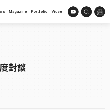
ers
Magazine
Portfolio
Video
深度對談