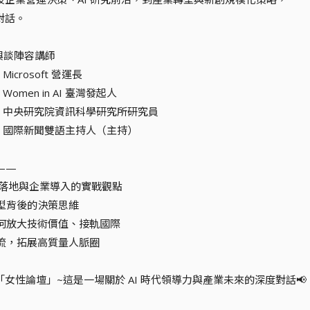
對話。
級與談陣容講師
Microsoft 營運長
Women in AI 臺灣發起人
維｜中央研究院資訊科學研究所研究員
珍｜國際新聞雙語主持人（主持）
——
技術落地與企業導入的實戰觀點
轉型背後的決策思維
如何放大技術價值、接軌國際
交流，拓展高質量人脈圈
女性論壇」~這是一場關於 AI 時代領導力與產業未來的深度對話📢