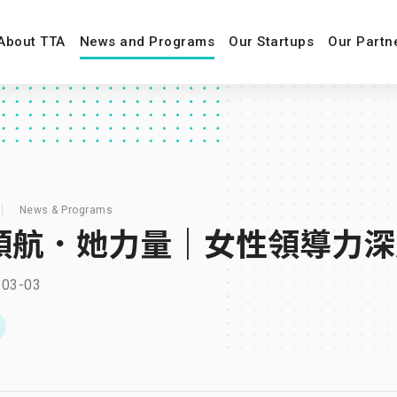
About TTA
News and Programs
Our Startups
Our Partn
News & Programs
 領航．她力量｜女性領導力
-03-03