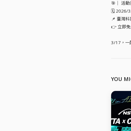
🎯｜ 活
🗓 2026
📌 臺灣
👉 立即
3/17，一
YOU MI