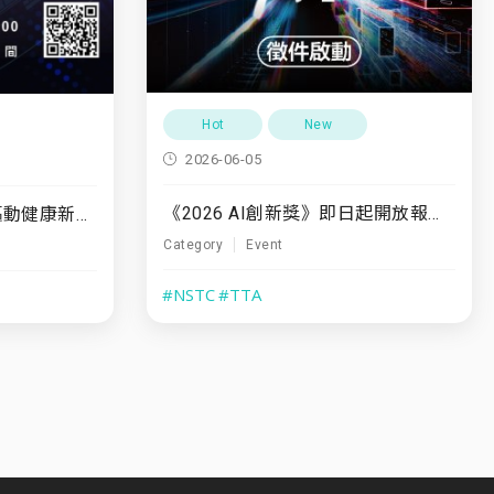
Hot
New
2026-06-05
《2026 AI創新獎》即日起開放報名至7/31
7/10(五)「運動領航・驅動健康新未來」
Category
Event
#NSTC
#TTA