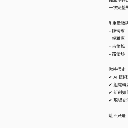
一次完整
🎙 重量
– 陳琬瑜｜
– 楊雅惠｜
– 古倫
– 路怡
你將帶走
✔ AI 
✔ 組織
✔ 新創
✔ 現場
這不只是「