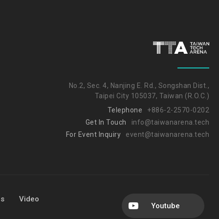
No.2, Sec. 4, Nanjing E. Rd., Songshan Dist.,
Taipei City 105037, Taiwan (R.O.C.)
Telephone
+886-2-2570-0202
Get In Touch
info@taiwanarena.tech
For Event Inquiry
event@taiwanarena.tech
Us
Video
Youtube