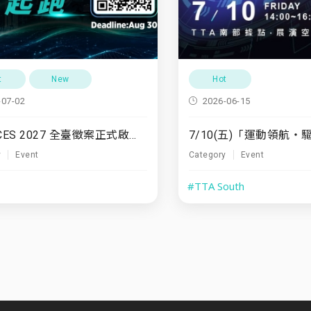
t
New
Hot
-07-02
2026-06-15
TTA x CES 2027 全臺徵案正式啟動！
y
Event
Category
Event
#TTA South