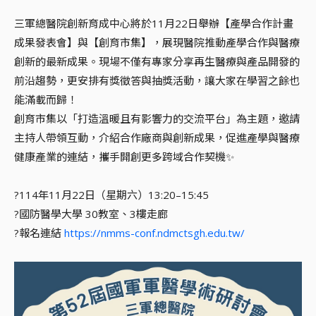
三軍總醫院創新育成中心將於11月22日舉辦【產學合作計畫
成果發表會】與【創育市集】，展現醫院推動產學合作與醫療
創新的最新成果。現場不僅有專家分享再生醫療與產品開發的
前沿趨勢，更安排有獎徵答與抽獎活動，讓大家在學習之餘也
能滿載而歸！
創育市集以「打造溫暖且有影響力的交流平台」為主題，邀請
主持人帶領互動，介紹合作廠商與創新成果，促進產學與醫療
健康產業的連結，攜手開創更多跨域合作契機✨
?114年11月22日（星期六）13:20–15:45
?國防醫學大學 30教室、3樓走廊
?報名連結
https://nmms-conf.ndmctsgh.edu.tw/