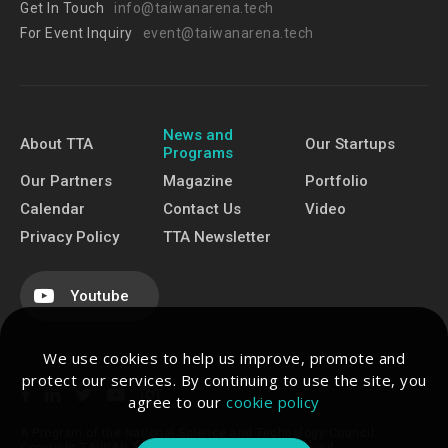
Get In Touch
info@taiwanarena.tech
For Event Inquiry
event@taiwanarena.tech
News and
About TTA
Our Startups
Programs
Our Partners
Magazine
Portfolio
Calendar
Contact Us
Video
Privacy Policy
TTA Newsletter
Youtube
We use cookies to help us improve, promote and
protect our services. By continuing to use the site, you
agree to our
cookie policy
A Program of the National Science and Technology Council.