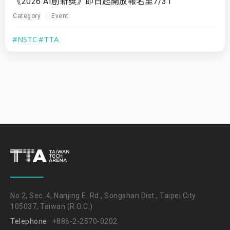
《2026 AI創新獎》即日起開放報名至7/31
Category
Event
#NSTC
#TTA
No.2, Sec. 4, Nanjing E. Rd., Songshan Dist., Taipei City
105037, Taiwan (R.O.C.)
Telephone
+886-2-2570-0202