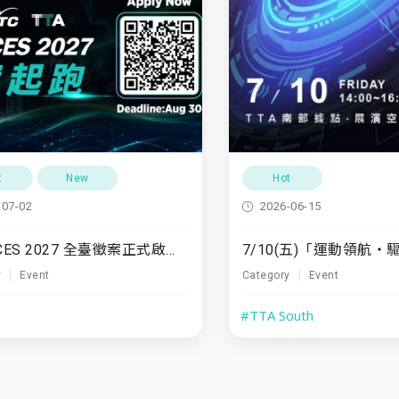
t
New
Hot
-07-02
2026-06-15
TTA x CES 2027 全臺徵案正式啟動！
y
Event
Category
Event
#TTA South