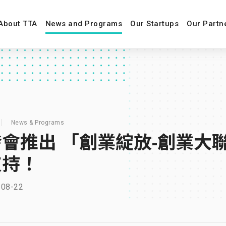
About TTA
News and Programs
Our Startups
Our Partn
News & Programs
會推出 「創業綻放-創業大
支持！
-08-22