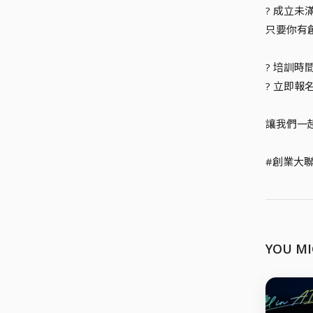
? 成立未
只要你有
? 培訓時間｜
? 立即報
讓我們一
#創業大聯
YOU MI