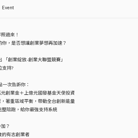
Event
伴照過來！
的你，是否想讓創業夢想再加速？
出 「創業綻放-創業大聯盟競賽」
位支持?
亮點一次告訴你：
千萬元創業金＋上億元國發基金天使投資
產業，著重區域平衡，帶動全台創新能量
1完整陪跑，給你最強支持系統
參加？
8歲的有志創業者