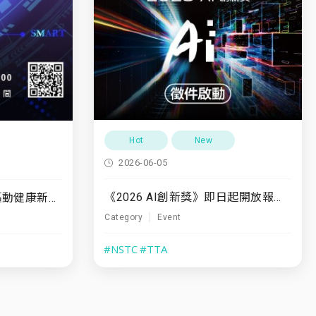
Hot
New
2026-06-05
《2026 AI創新獎》即日起開放報名至7/31
7/10(五)「運動領航・驅動健康新未來」
Category
Event
#NSTC
#TTA