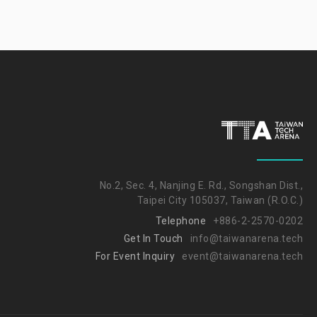
No.2, Sec. 4, Nanjing E. Rd., Songshan Dist.,
Taipei City 105037, Taiwan (R.O.C.)
Telephone
+886-2-2570-0202
Get In Touch
info@taiwanarena.tech
For Event Inquiry
event@taiwanarena.tech