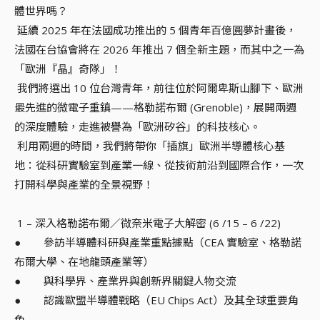
體世界嗎？
延續 2025 年在法國成功推出的 5 個青年百億圓夢計畫後，
法國在台協會將在 2026 年推出 7 個全新主題，而其中之一為
「歐洲『晶』奇隊」！
我們將選出 10 位台灣青年，前往位於阿爾卑斯山腳下、歐洲
最先進的微電子重鎮——格勒諾布爾 (Grenoble)，展開兩週
的深度體驗，走進被譽為「歐洲矽谷」的科技核心。
利用兩週的時間，我們將帶你「插旗」歐洲半導體核心基
地：從科研實驗室到產業一線、從技術前沿到國際合作，一次
打開科學與產業的全景視野！
1 – 深入格勒諾布爾／微奈米電子大解密 (6 /15 – 6 /22)
● 參訪半導體科研與產業重點據點（CEA 實驗室、格勒諾
布爾大學、在地龍頭產業等）
● 與科學界、產業界與創新界關鍵人物交流
● 認識歐盟半導體戰略（EU Chips Act）及其全球重要角
色