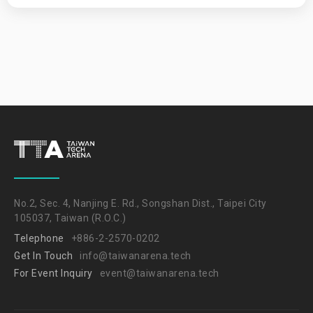
No.2, Sec. 4, Nanjing E. Rd., Songshan Dist., Taipei City
105037, Taiwan (R.O.C.)
Telephone
+886-2-2570-0202
Get In Touch
info@taiwanarena.tech
For Event Inquiry
event@taiwanarena.tech