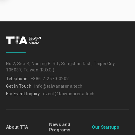
No.2, Sec. 4, Nanjing E. Rd., Songshan Dist., Taipei City
105037, Taiwan (R.O.C.)
Telephone
+886-2-2570-0202
Get In Touch
info@taiwanarena.tech
For Event Inquiry
event@taiwanarena.tech
News and
About TTA
Our Startups
Programs