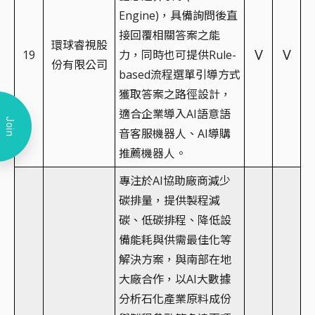
Engine)，具備詢問後直
接回覆相關答案之能
環球睿視股
V
V
19
力，同時也可提供Rule-
份有限公司
based流程選單引導方式
獲取答案之路徑設計，
適合企業導入AI語意語
Join
音客服機器人、AI導購
推薦機器人。
專注於AI協助廠商減少
碳排量，提供製程減
碳、低碳排程、降低設
備能耗與供需最佳化等
解決方案，與南部在地
大廠合作，以AI大數據
分析石化產業原料成份