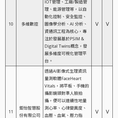
IOT管理、工廠/製造管
理、能源管理等，以自
動化控制、安全監控、
V
V
10
多維數控
圖像學分析、AI 分析、
資通訊工程為核心，專
注於發展基於PSIM &
Digital Twins概念，發
展多維度可視化管理平
台。
透過AI影像式生理資訊
量測軟體FaceHeart
Vitals，將平板、手機的
攝影鏡頭對準人臉拍
攝，便可以連續性地量
鉅怡智慧股
測心率、心律變異度、
V
V
11
份有限公司
血壓、血氧、壓力指