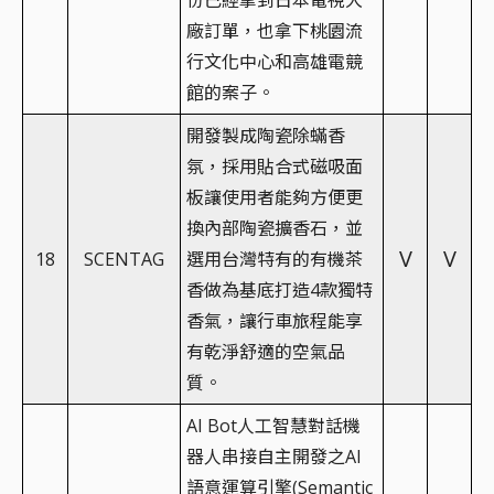
份已經拿到日本電視大
廠訂單，也拿下桃園流
行文化中心和高雄電競
館的案子。
開發製成陶瓷除蟎香
氛，採用貼合式磁吸面
板讓使用者能夠方便更
換內部陶瓷擴香石，並
V
V
18
SCENTAG
選用台灣特有的有機茶
香做為基底打造4款獨特
香氣，讓行車旅程能享
有乾淨舒適的空氣品
質。
AI Bot人工智慧對話機
器人串接自主開發之AI
語意運算引擎(Semantic