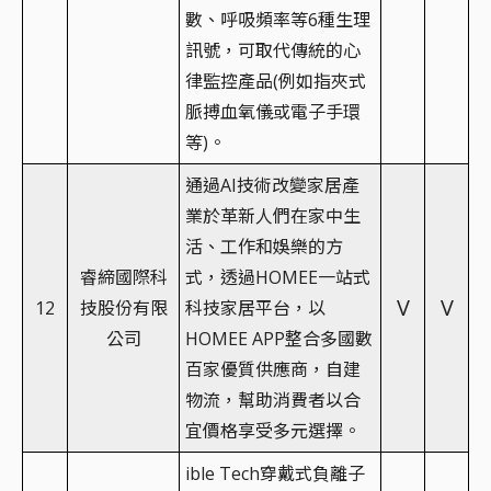
數、呼吸頻率等6種生理
訊號，可取代傳統的心
律監控產品(例如指夾式
脈搏血氧儀或電子手環
等)。
通過AI技術改變家居產
業於革新人們在家中生
活、工作和娛樂的方
睿締國際科
式，透過HOMEE一站式
V
V
12
技股份有限
科技家居平台，以
公司
HOMEE APP整合多國數
百家優質供應商，自建
物流，幫助消費者以合
宜價格享受多元選擇。
ible Tech穿戴式負離子