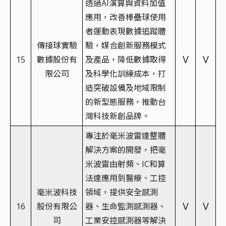
透過AI演算與資料加值
應用，改善棒壘球使用
者運動表現數據追蹤體
傳接球實驗
驗，媒合創新服務模式
V
V
15
數據股份有
及產品，降低數據取得
限公司
及科學化訓練成本，打
造突破設備及地域限制
的新型態服務，推動台
灣科技新創品牌。
專注於毫米波雷達整體
解決方案的開發，把毫
米波雷由射頻、IC和算
法達應用到醫療、工控
毫米波科技
領域，提供安全感測
V
V
16
股份有限公
器、生命監測感測器、
司
工業安控感測器等解決