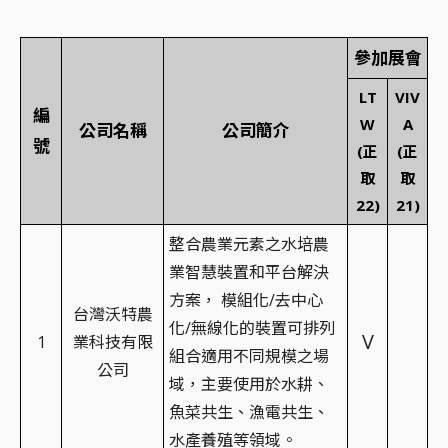
參加展會
LT
VIV
編
W
A
公司名稱
公司簡介
號
(正
(正
取
取
22)
21)
整合農業元素之水培農
業智慧裝置和平台解決
方案， 模組化/去中心
台灣沃特農
化/無線化的裝置可排列
V
1
業科技有限
組合適用不同規模之場
公司
域，主要使用於水耕、
魚菜共生、漁電共生、
水產養殖等領域。