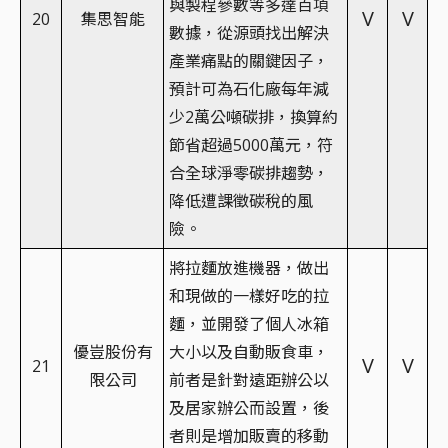
與製程參數等多達百項
V
V
20
集思智能
數據，從源頭找出解決
產業痛點的關鍵因子，
預計可為石化廠每年減
少2萬公噸碳排，換算約
節省超過5000萬元，符
合全球淨零碳排趨勢，
降低遭課徵碳稅的風
險。
將拉麵放進機器，做出
和現做的一樣好吃的拉
麵，並開發了個人冰箱
優豈股份有
大小以及自動販食車，
V
V
21
限公司
前者是針對遠距辦公以
及居家辦公而設置，後
者則是增加販賣的移動