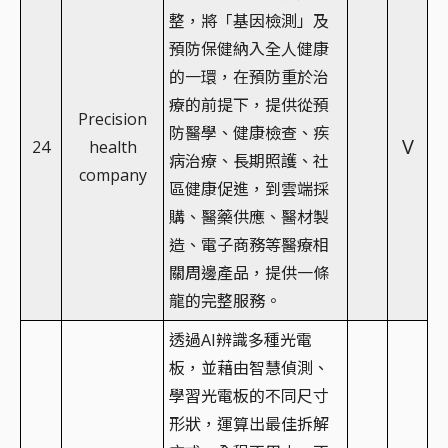
整，將「基因檢測」及
預防保健納入全人健康
的一環，在預防重於治
療的前提下，提供從預
Precision
防醫學、健康檢查、疾
V
24
health
病治療、長期照護、社
company
區健康促進，到雲端採
購、醫藥供應、醫材製
造、電子商務等醫療相
關周邊產品，提供一條
龍的完整服務。
透過AI辨識多種光電
板，並藉由智慧偵測、
學習光電板的不同尺寸
形狀，運算出最佳拆解