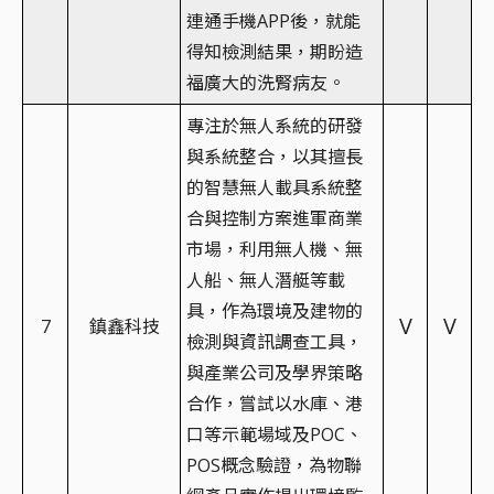
連通手機APP後，就能
得知檢測結果，期盼造
福廣大的洗腎病友。
專注於無人系統的研發
與系統整合，以其擅長
的智慧無人載具系統整
合與控制方案進軍商業
市場，利用無人機、無
人船、無人潛艇等載
具，作為環境及建物的
V
V
7
鎮鑫科技
檢測與資訊調查工具，
與產業公司及學界策略
合作，嘗試以水庫、港
口等示範場域及POC、
POS概念驗證，為物聯