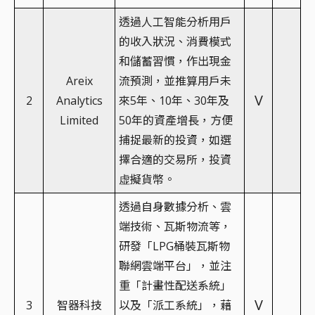
透過人工智能分析用戶
的收入狀況、消費模式
和儲蓄習慣，作出現金
Areix
流預測，並推算用戶未
V
2
Analytics
來5年、10年、30年及
Limited
50年的資產增長，方便
捕捉最新的投資，如選
擇合適的交易所，投資
虚擬貨幣。
透過自身數據分析、雲
端技術、瓦斯物流等，
研發「LPG桶裝瓦斯物
聯網雲端平台」，並注
重「計畫性配送系統」
V
3
智器科技
以及「派工系統」，藉