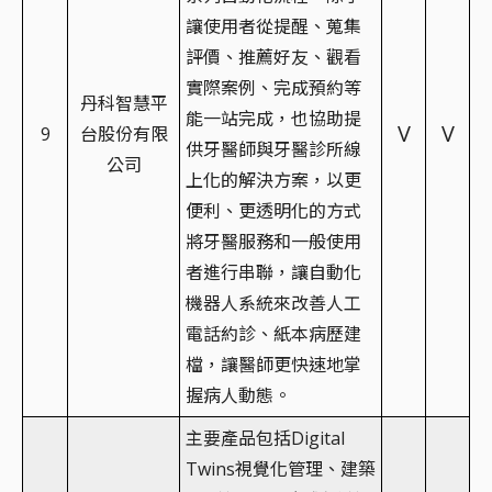
讓使用者從提醒、蒐集
評價、推薦好友、觀看
實際案例、完成預約等
丹科智慧平
能一站完成，也協助提
V
V
9
台股份有限
供牙醫師與牙醫診所線
公司
上化的解決方案，以更
便利、更透明化的方式
將牙醫服務和一般使用
者進行串聯，讓自動化
機器人系統來改善人工
電話約診、紙本病歷建
檔，讓醫師更快速地掌
握病人動態。
主要產品包括Digital
Twins視覺化管理、建築