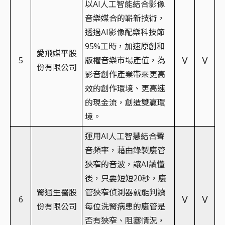
以AI人工智能結合影像
音樂媒合的嶄新技術，
透過AI影像配樂科技節
95%工時，加速原創和
愛飛媒平股
V
V
5
版權音樂市場產值，為
份有限公司
影音創作產業帶來更高
效的創作環境、更高速
的現金流，創造雙贏環
境。
運用AI人工智慧結合聲
音頻率，藉由錄製廔管
狹窄的音波，讓AI讀懂
後，只要短短20秒，廔
腎通生醫股
管狹窄偵測器就能判讀
V
V
6
份有限公司
每位洗腎病患的廔管是
否有狹窄、阻塞情況，