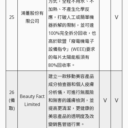
方式，全程不用水、不
加熱、不產生化學反
鴻躉股份有
V
25
應，打破人工或簡單機
限公司
器拆解的限制，並可達
100%完全拆分回收，也
高於歐盟「廢電機電子
設備指令」(WEEE)要求
的每片太陽能板須有
80%回收率。
建立一款移動美容產品
成分檢查器和個人皮膚
26
分析儀，可進行無風險
Beauty Fact
V
V
(備
和無害的護膚檢測，並
Limited
取)
提高更清潔，更健康的
美容產品的透明度及改
變銷售管道行業。