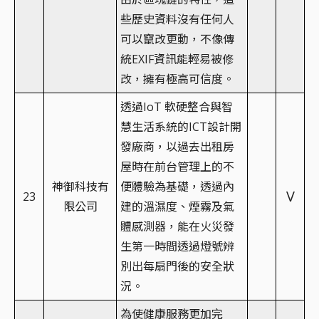
些歷史資料沒有任何人
可以竄改更動，不像傳
統EXIF資訊能輕易被修
改，擁有極高可信度。
透過IoT 軟硬整合與智
慧生活系統的ICT設計開
發廠商，以過去出租房
屋時在前台管理上的不
神御科技有
便體驗為基礎，透過內
V
23
限公司
建的溫濕度、煙霧及氣
體感測器，能在火災發
生第一時間透過燈號辨
別出每扇門後的安全狀
況。
為使健康服務更加完