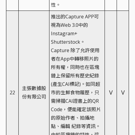
性。
推出的Capture APP可
視為Web 3.0中的
Instagram+
Shutterstock。
Capture 除了允許使用
者在App中轉移照片的
所有權，同時也在區塊
鏈上保留所有歷史紀錄
(產生CAI標記)。如同超
主張數據股
V
V
22
市的生鮮食物履歷，只
份有限公司
需掃描CAI證書上的QR
Code，便能確定該照片
的原始作者、拍攝地
點、編輯 紀錄等資訊。
由於區塊鏈的特性，這