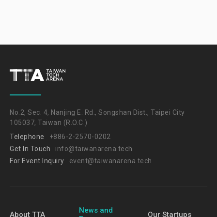
No.2, Sec. 4, Nanjing E. Rd., Songshan Dist., Taipei City
105037, Taiwan (R.O.C.)
Telephone
+886-2-2570-0202
Get In Touch
info@taiwanarena.tech
For Event Inquiry
event@taiwanarena.tech
News and
About TTA
Our Startups