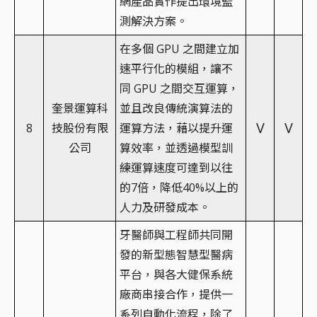
網產品實作提出環境監
測解決方案。
在多個 GPU 之間建立加
速平行化的模組，讓不
同 GPU 之間交互運算，
奎景運算科
並且改良傳統演算法的
V
V
8
技股份有限
運算方法，藉以提升運
公司
算效率，並透過模型訓
練運算速度可達到以往
的7倍，降低40%以上的
人力及研發成本。
牙醫師與工程師共同開
發的新型態智慧型醫病
平台，與各大健保系統
廠商串接合作，提供一
系列自動化流程，除了