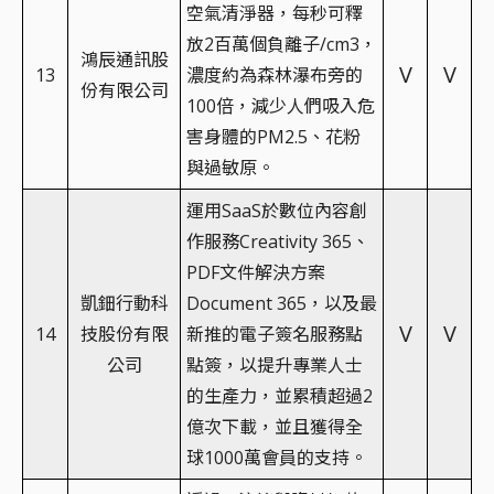
空氣清淨器，每秒可釋
放2百萬個負離子/cm3，
鴻辰通訊股
V
V
13
濃度約為森林瀑布旁的
份有限公司
100倍，減少人們吸入危
害身體的PM2.5、花粉
與過敏原。
運用SaaS於數位內容創
作服務Creativity 365、
PDF文件解決方案
凱鈿行動科
Document 365，以及最
V
V
14
技股份有限
新推的電子簽名服務點
公司
點簽，以提升專業人士
的生產力，並累積超過2
億次下載，並且獲得全
球1000萬會員的支持。