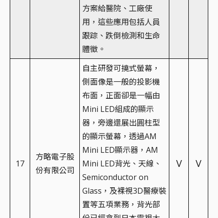
方案給醫院、工廠使
用，這些應用包括人員
跟踪、跌倒檢測和生命
體徵。
自主研發可撓式螢幕，
側面像是一般的投影機
布面，正面卻是一幅由
Mini LED組成的顯示
器，旁邊還展出圓柱型
的顯示螢幕，透過AM
Mini LED顯示器，AM
方略電子股
V
V
17
Mini LED背光、天線、
份有限公司
Semiconductor on
Glass，及裸視3D醫療裝
置等五項業務，背光部