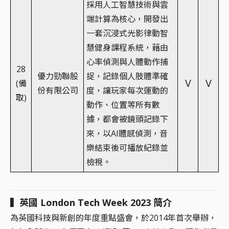
採用人工智慧技術與雲
端計算為核心，開發出
一套沉浸式光影律動智
慧健身課程系統，藉由
心率偵測與人體動作捕
28
優力勁聯股
捉，記錄個人肢體準確
V
V
(備
份有限公司
度，讓玩家每次運動的
取)
動作、位置等所有數
據，都會被鏡頭記錄下
來，以AI體感偵測，音
樂結束後可播放紀錄並
檢視。
▍英國 London Tech Week 2023 簡介
為英國科技與新創的年度重點盛會，於2014年首次舉辦，