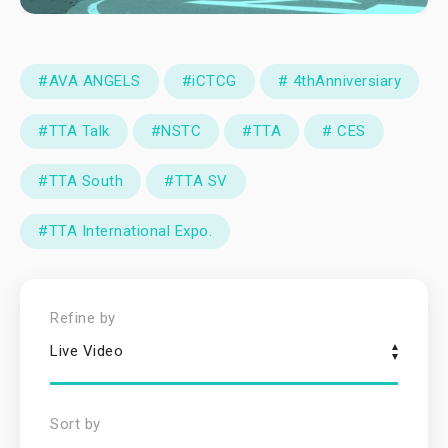
#AVA ANGELS
#iCTCG
# 4thAnniversiary
#TTA Talk
#NSTC
#TTA
# CES
#TTA South
#TTA SV
#TTA International Expo.
Refine by
Live Video
Sort by