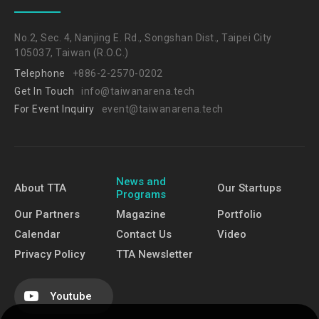
No.2, Sec. 4, Nanjing E. Rd., Songshan Dist., Taipei City
105037, Taiwan (R.O.C.)
Telephone
+886-2-2570-0202
Get In Touch
info@taiwanarena.tech
For Event Inquiry
event@taiwanarena.tech
News and
About TTA
Our Startups
Programs
Our Partners
Magazine
Portfolio
Calendar
Contact Us
Video
Privacy Policy
TTA Newsletter
Youtube