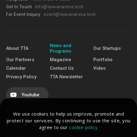
Get In Touch
info@taiwanarena.tech
For Event Inquiry
event@taiwanarena.tech
News and
About TTA
Our Startups
Programs
Our Partners
Magazine
Portfolio
Calendar
Contact Us
Video
Privacy Policy
TTA Newsletter
Youtube
We use cookies to help us improve, promote and
protect our services. By continuing to use the site, you
agree to our
cookie policy
A Program of the National Science and Technology Council.