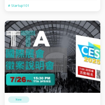
# Startup101
New