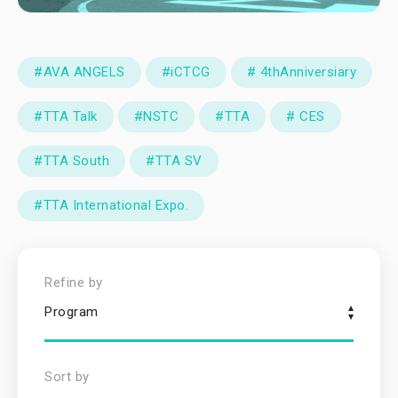
#AVA ANGELS
#iCTCG
# 4thAnniversiary
#TTA Talk
#NSTC
#TTA
# CES
#TTA South
#TTA SV
#TTA International Expo.
Refine by
Program
Sort by