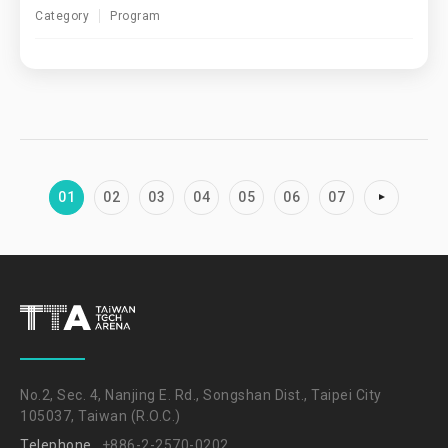
Category
Program
01
02
03
04
05
06
07
No.2, Sec. 4, Nanjing E. Rd., Songshan Dist., Taipei City
105037, Taiwan (R.O.C.)
Telephone
+886-2-2570-0202