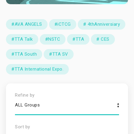
#AVA ANGELS
#iCTCG
# 4thAnniversiary
#TTA Talk
#NSTC
#TTA
# CES
#TTA South
#TTA SV
#TTA International Expo.
Refine by
ALL Groups
Sort by