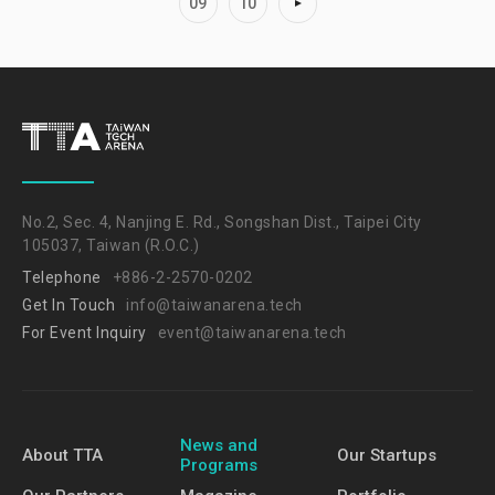
09
10
No.2, Sec. 4, Nanjing E. Rd., Songshan Dist., Taipei City
105037, Taiwan (R.O.C.)
Telephone
+886-2-2570-0202
Get In Touch
info@taiwanarena.tech
For Event Inquiry
event@taiwanarena.tech
News and
About TTA
Our Startups
Programs