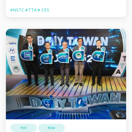
#NSTC
#TTA
# CES
Hot
New