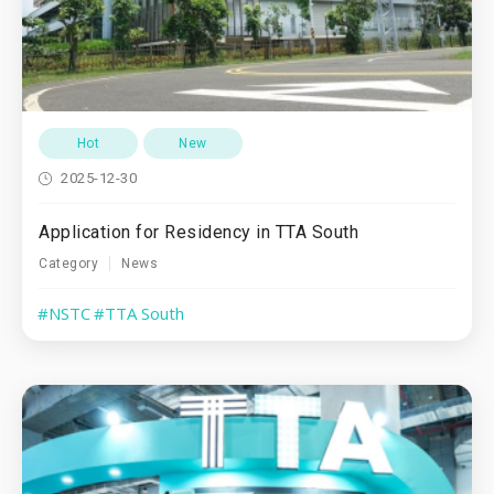
Hot
New
2025-12-30
Application for Residency in TTA South
Category
News
#NSTC
#TTA South