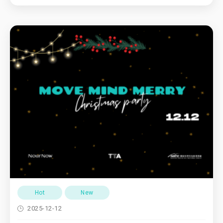
Hot
New
2025-12-12