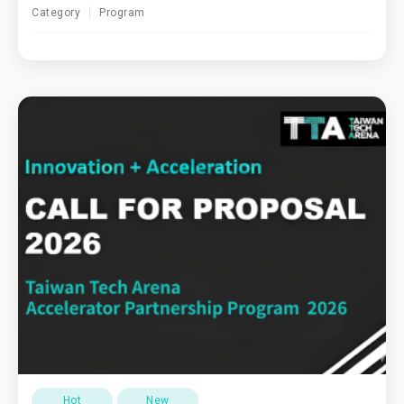
Category
Program
Hot
New