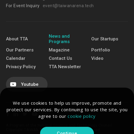
For Event Inquiry
event@taiwanarena.tech
News and
About TTA
Our Startups
Programs
Our Partners
Magazine
Portfolio
Calendar
Contact Us
Video
Privacy Policy
TTA Newsletter
Youtube
We use cookies to help us improve, promote and
protect our services. By continuing to use the site, you
agree to our
cookie policy
A Program of the National Science and Technology Council.
Copyright TAIWAN TECH ARENA. All Rights Reserved.
Continue