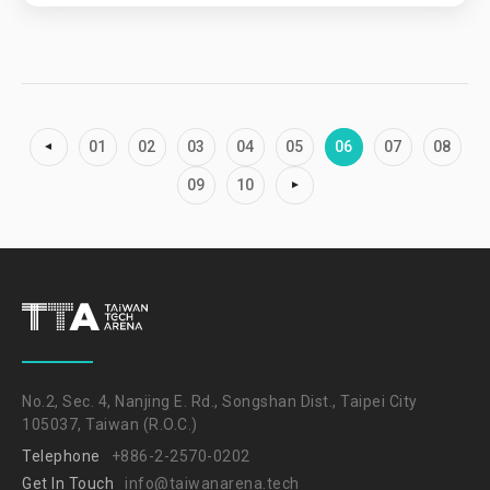
01
02
03
04
05
06
07
08
09
10
No.2, Sec. 4, Nanjing E. Rd., Songshan Dist., Taipei City
105037, Taiwan (R.O.C.)
Telephone
+886-2-2570-0202
Get In Touch
info@taiwanarena.tech