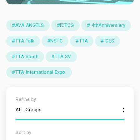
#AVA ANGELS
#iCTCG
# 4thAnniversiary
#TTA Talk
#NSTC
#TTA
# CES
#TTA South
#TTA SV
#TTA International Expo.
Refine by
ALL Groups
Sort by