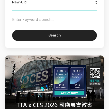
New-Old
Search