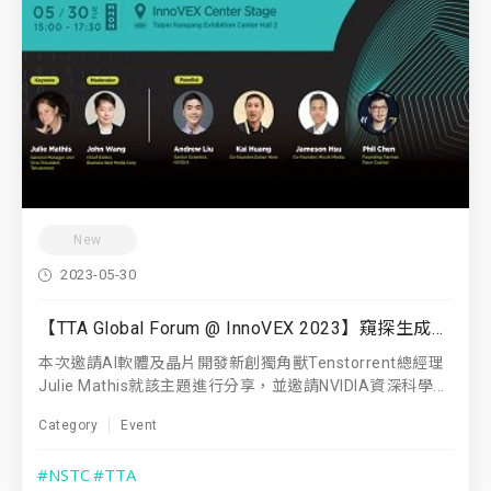
New
2023-05-30
【TTA Global Forum @ InnoVEX 2023】窺探生成式 AI 的未來競爭力
本次邀請AI軟體及晶片開發新創獨角獸Tenstorrent總經理
Julie Mathis就該主題進行分享，並邀請NVIDIA資深科學...
Category
Event
#NSTC
#TTA