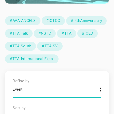
#AVA ANGELS
#iCTCG
# 4thAnniversiary
#TTA Talk
#NSTC
#TTA
# CES
#TTA South
#TTA SV
#TTA International Expo.
Refine by
Event
Sort by