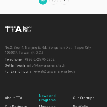
09
10
No.2, Sec. 4, Nanjing E. Rd., Songshan Dist., Taipei City
105037, Taiwan (R.O.C.)
Telephone
+886-2-2570-0202
Get In Touch
info@taiwanarena.tech
For Event Inquiry
event@taiwanarena.tech
News and
About TTA
Our Startups
Programs
Our Partners
Magazine
Portfolio