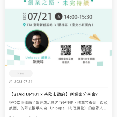
New
2023-07-21
【STARTUP101 x 基隆市政府】創業家分享會?
很榮幸地邀請了幫經典品牌純白好神拖、植栽芳香劑「改頭
換面」的幕後推手來自—Unipapa （有理百物）的創辦人...