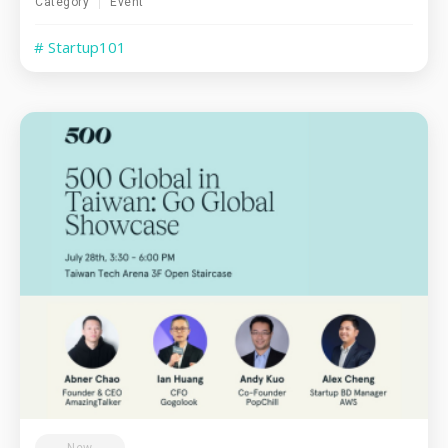
Category
Event
# Startup101
New