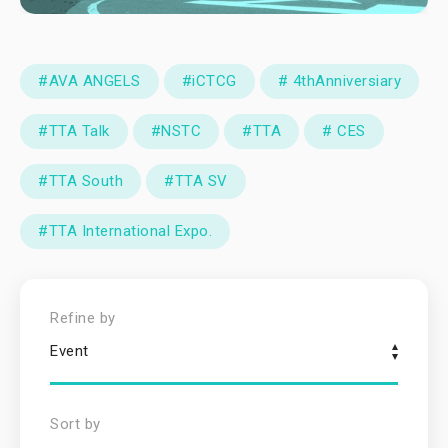
#AVA ANGELS
#iCTCG
# 4thAnniversiary
#TTA Talk
#NSTC
#TTA
# CES
#TTA South
#TTA SV
#TTA International Expo.
Refine by
Event
Sort by