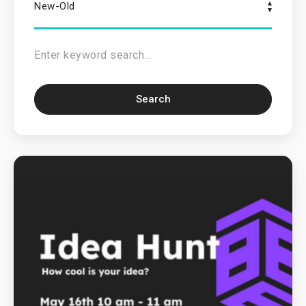
New-Old
Search