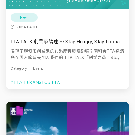
New
2024-04-01
TTA TALK 創業家講座 ⁝⁝⁝ Stay Hungry, Stay Foolish! ⁝⁝⁝ 清華專場
渴望了解傻瓜創業家的心路歷程與傻勁嗎？國科會TTA邀請
您在愚人節這天加入我們的 TTA TALK「創業之愚：Stay...
Category
Event
#TTA Talk
#NSTC
#TTA