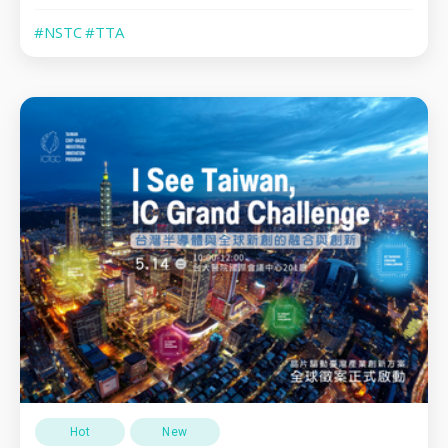
#NSTC
#TTA
Hot
New