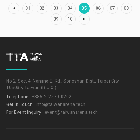
01
02
03
04
05
06
07
08
09
10
No.2, Sec. 4, Nanjing E. Rd., Songshan Dist., Taipei City
105037, Taiwan (R.O.C.)
Telephone
+886-2-2570-0202
Get In Touch
info@taiwanarena.tech
For Event Inquiry
event@taiwanarena.tech